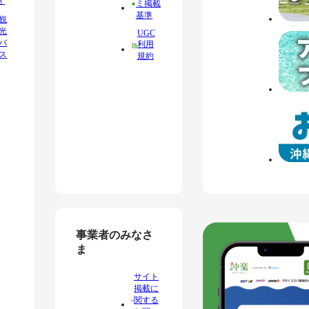
ィ
ミ掲載
基準
観
光
UGC
バ
利用
ス
規約
事業者のみなさ
ま
サイト
掲載に
関する