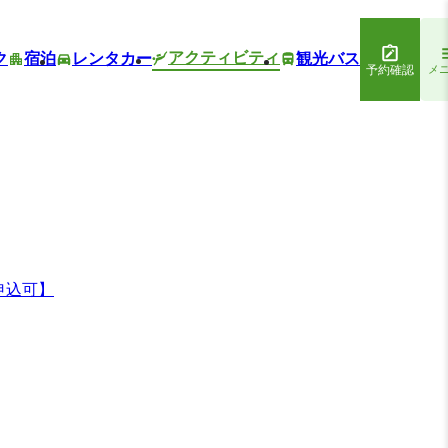
アクティビティ
ク
宿泊
レンタカー
観光バス
予約確認
メ
申込可】