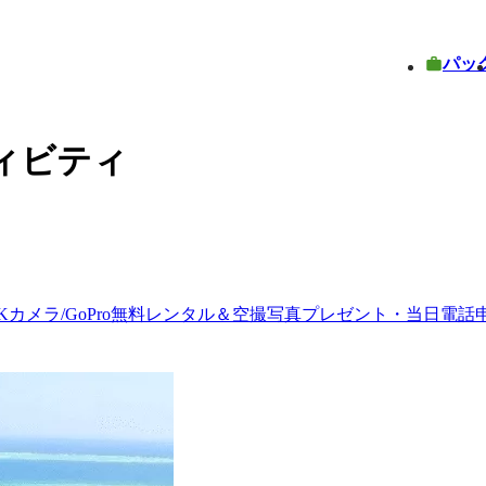
パッ
ィビティ
4Kカメラ/GoPro無料レンタル＆空撮写真プレゼント・当日電話