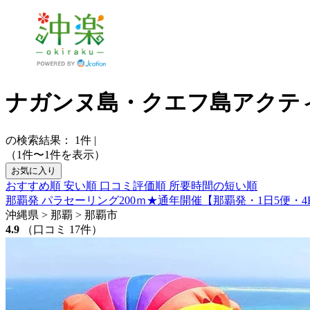
ナガンヌ島・クエフ島アクテ
の検索結果：
1
件
|
（1件〜1件を表示）
お気に入り
おすすめ順
安い順
口コミ評価順
所要時間の短い順
那覇発 パラセーリング200ｍ★通年開催【那覇発・1日5便・
沖縄県 > 那覇 > 那覇市
4.9
（口コミ 17件）