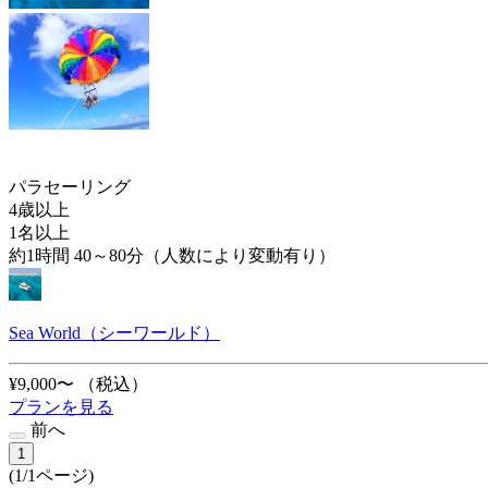
パラセーリング
4歳以上
1名以上
約1時間 40～80分（人数により変動有り）
Sea World（シーワールド）
¥9,000〜
（税込）
プランを見る
前へ
1
(1/1ページ)