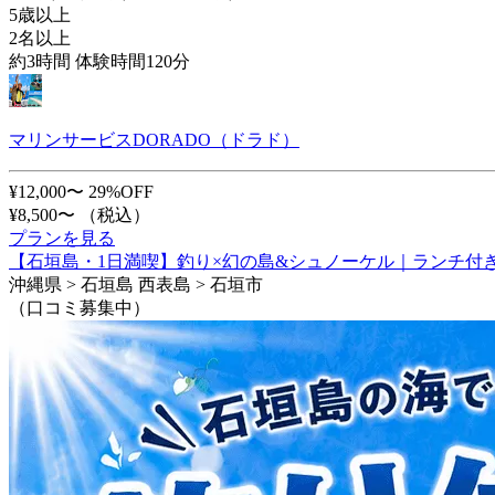
5歳以上
2名以上
約3時間 体験時間120分
マリンサービスDORADO（ドラド）
¥12,000〜
29%OFF
¥8,500〜
（税込）
プランを見る
【石垣島・1日満喫】釣り×幻の島&シュノーケル｜ランチ付
沖縄県 > 石垣島 西表島 > 石垣市
（口コミ募集中）