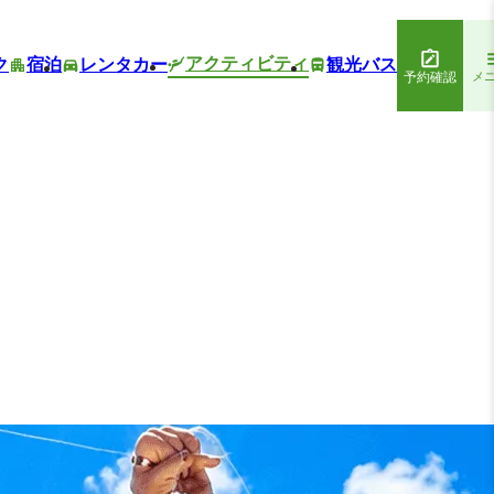
アクティビティ
ク
宿泊
レンタカー
観光バス
予約確認
メ