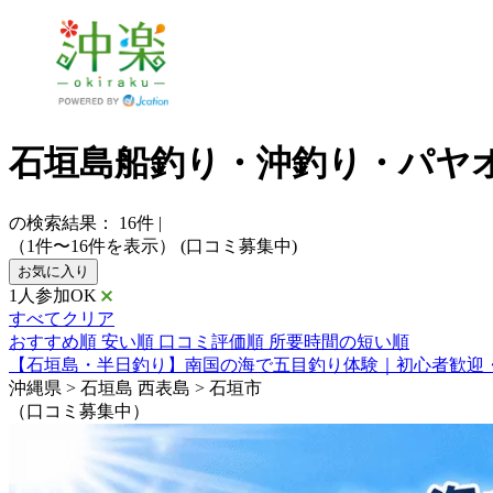
石垣島船釣り・沖釣り・パヤオ
の検索結果：
16
件
|
（1件〜16件を表示）
(口コミ募集中)
お気に入り
1人参加OK
すべてクリア
おすすめ順
安い順
口コミ評価順
所要時間の短い順
【石垣島・半日釣り】南国の海で五目釣り体験｜初心者歓迎
沖縄県 > 石垣島 西表島 > 石垣市
（口コミ募集中）