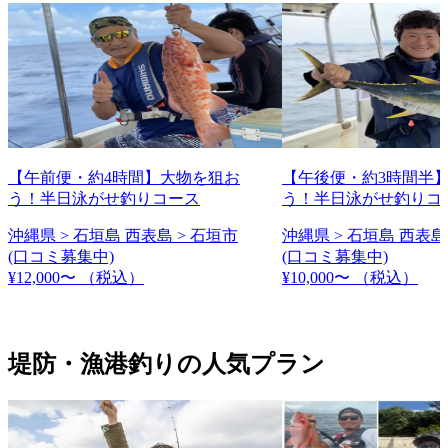
【午前便・約4時間】大物を狙お
【午後便・約3時間半
う！半日泳がせ釣りコース
う！半日泳がせ釣りコ
沖縄県 > 石垣島 西表島 > 石垣市
沖縄県 > 石垣島 西表島
(口コミ募集中)
(口コミ募集中)
¥12,000〜
（税込）
¥10,000〜
（税込）
堤防・漁港釣りの人気プラン