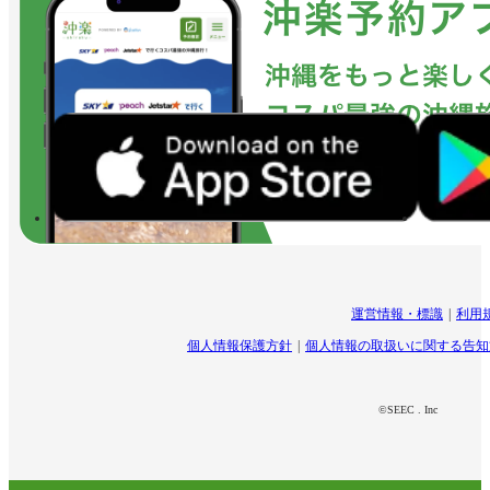
運営情報・標識
利用
個人情報保護方針
個人情報の取扱いに関する告知
©SEEC . Inc