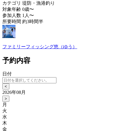
カテゴリ
堤防・漁港釣り
対象年齢
0歳〜
参加人数
1人〜
所要時間
約3時間半
ファミリーフィッシング悠（ゆう）
予約内容
日付
<
2026年08月
>
月
火
水
木
金