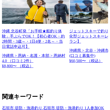
沖縄 北谷町発「お手軽★船釣り体
ジェットスキーで釣り
験」手ぶらでOK！【初心者OK・約
化型ジェットスキーレ
2時間・3歳～・1日4便・2名～・当
ラン】
日電話申込可】
沖縄県 > 北谷・沖縄市 
沖縄県 > 恩納・名護・本部 > 恩納村
(口コミ募集中)
4.0
（口コミ2件）
¥60,500〜
（税込）
¥8,800〜
（税込）
関連キーワード
石垣市 堤防・漁港釣り
石垣市 堤防・漁港釣り 1人参加OK