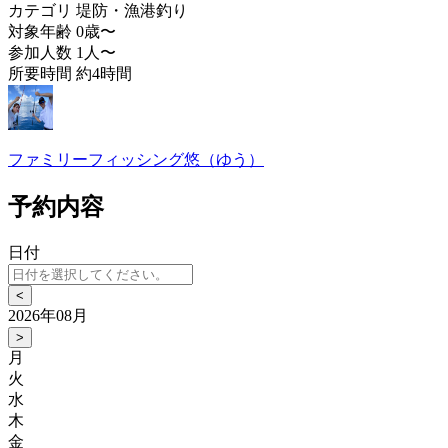
カテゴリ
堤防・漁港釣り
対象年齢
0歳〜
参加人数
1人〜
所要時間
約4時間
ファミリーフィッシング悠（ゆう）
予約内容
日付
<
2026年08月
>
月
火
水
木
金