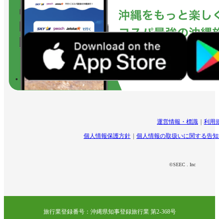
運営情報・標識
利用
個人情報保護方針
個人情報の取扱いに関する告知
©SEEC . Inc
旅行業登録番号：沖縄県知事登録旅行業 第2-368号