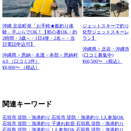
沖縄 北谷町発「お手軽★船釣り体
ジェットスキーで釣り
験」手ぶらでOK！【初心者OK・約
化型ジェットスキーレ
2時間・3歳～・1日4便・2名～・当
ラン】
日電話申込可】
沖縄県 > 北谷・沖縄市 
沖縄県 > 恩納・名護・本部 > 恩納村
(口コミ募集中)
4.0
（口コミ2件）
¥60,500〜
（税込）
¥8,800〜
（税込）
関連キーワード
石垣市 堤防・漁港釣り
石垣市 堤防・漁港釣り 1人参加OK
石垣市 堤防・漁港釣り 子連れ歓迎
石垣島 堤防・漁港釣り
石垣島 堤防・漁港釣り 1人参加OK
石垣島 堤防・漁港釣り