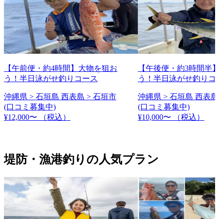
【午前便・約4時間】大物を狙お
【午後便・約3時間半
う！半日泳がせ釣りコース
う！半日泳がせ釣りコ
沖縄県 > 石垣島 西表島 > 石垣市
沖縄県 > 石垣島 西表島
(口コミ募集中)
(口コミ募集中)
¥12,000〜
（税込）
¥10,000〜
（税込）
堤防・漁港釣りの人気プラン