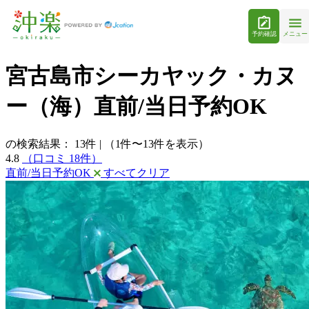
予約確認
メニュー
宮古島市シーカヤック・カヌ
ー（海）直前/当日予約OK
の検索結果：
13
件
|
（1件〜13件を表示）
4.8
（口コミ 18件）
直前/当日予約OK
すべてクリア