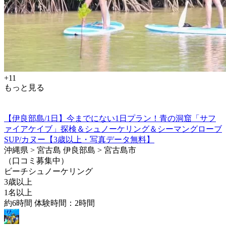
+11
もっと見る
【伊良部島/1日】今までにない1日プラン！青の洞窟「サフ
ァイアケイブ」探検＆シュノーケリング＆シーマングローブ
SUP/カヌー【3歳以上・写真データ無料】
沖縄県 > 宮古島 伊良部島 > 宮古島市
（口コミ募集中）
ビーチシュノーケリング
3歳以上
1名以上
約6時間 体験時間：2時間