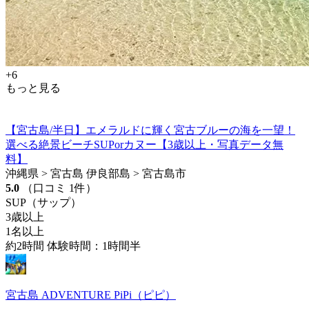
+6
もっと見る
【宮古島/半日】エメラルドに輝く宮古ブルーの海を一望！
選べる絶景ビーチSUPorカヌー【3歳以上・写真データ無
料】
沖縄県 > 宮古島 伊良部島 > 宮古島市
5.0
（口コミ 1件）
SUP（サップ）
3歳以上
1名以上
約2時間 体験時間：1時間半
宮古島 ADVENTURE PiPi（ピピ）