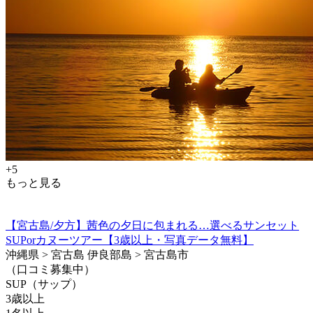
+5
もっと見る
【宮古島/夕方】茜色の夕日に包まれる…選べるサンセット
SUPorカヌーツアー【3歳以上・写真データ無料】
沖縄県 > 宮古島 伊良部島 > 宮古島市
（口コミ募集中）
SUP（サップ）
3歳以上