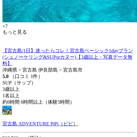
+7
もっと見る
【宮古島/1日】迷ったらコレ！宮古島ベーシック1dayプラン
(シュノーケリング&SUPorカヌー)【3歳以上・写真データ無
料】
沖縄県 > 宮古島 伊良部島 > 宮古島市
5.0
（口コミ 1件）
SUP（サップ）
3歳以上
1名以上
約6時間 6時間以上（体験5時間）
宮古島 ADVENTURE PiPi（ピピ）