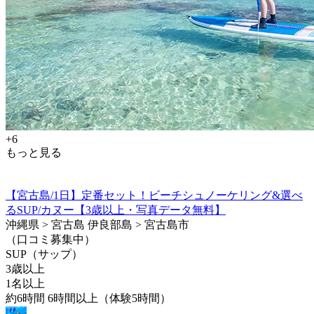
+6
もっと見る
【宮古島/1日】定番セット！ビーチシュノーケリング&選べ
るSUP/カヌー【3歳以上・写真データ無料】
沖縄県 > 宮古島 伊良部島 > 宮古島市
（口コミ募集中）
SUP（サップ）
3歳以上
1名以上
約6時間 6時間以上（体験5時間）