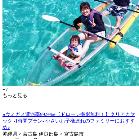
+7
もっと見る
⭐︎ウミガメ遭遇率99.9%⭐︎【ドローン撮影無料！】クリアカヤ
ック -1時間プラン- 小さいお子様連れのファミリーにおすす
め♪
沖縄県 > 宮古島 伊良部島 > 宮古島市