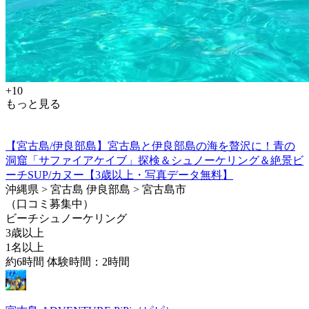
+10
もっと見る
【宮古島/伊良部島】宮古島と伊良部島の海を贅沢に！青の
洞窟「サファイアケイブ」探検＆シュノーケリング＆絶景ビ
ーチSUP/カヌー【3歳以上・写真データ無料】
沖縄県 > 宮古島 伊良部島 > 宮古島市
（口コミ募集中）
ビーチシュノーケリング
3歳以上
1名以上
約6時間 体験時間：2時間