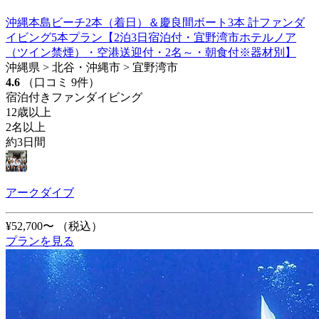
沖縄本島ビーチ2本（着日）＆慶良間ボート3本 計ファンダ
イビング5本プラン【2泊3日宿泊付・宜野湾市ホテルノア
（ツイン禁煙）・空港送迎付・2名～・朝食付※器材別】
沖縄県 > 北谷・沖縄市 > 宜野湾市
4.6
（口コミ 9件）
宿泊付きファンダイビング
12歳以上
2名以上
約3日間
アークダイブ
¥52,700〜
（税込）
プランを見る