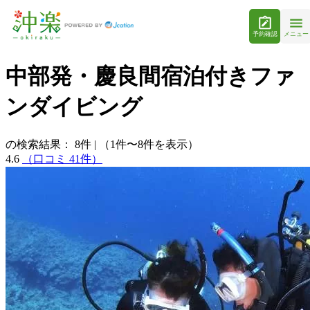
予約確認
メニュー
中部発・慶良間宿泊付きファ
ンダイビング
の検索結果：
8
件
|
（1件〜8件を表示）
4.6
（口コミ 41件）