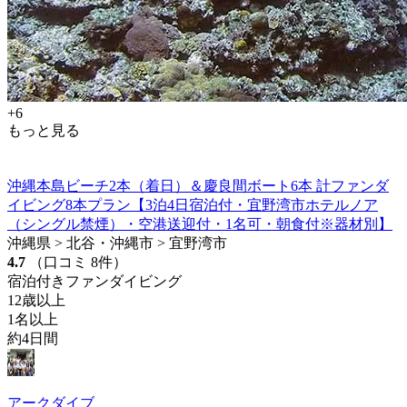
+6
もっと見る
沖縄本島ビーチ2本（着日）＆慶良間ボート6本 計ファンダ
イビング8本プラン【3泊4日宿泊付・宜野湾市ホテルノア
（シングル禁煙）・空港送迎付・1名可・朝食付※器材別】
沖縄県 > 北谷・沖縄市 > 宜野湾市
4.7
（口コミ 8件）
宿泊付きファンダイビング
12歳以上
1名以上
約4日間
アークダイブ