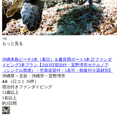
+6
もっと見る
沖縄本島ビーチ2本（着日）＆慶良間ボート3本 計ファンダ
イビング5本プラン【2泊3日宿泊付・宜野湾市ホテルノア
（シングル禁煙）・空港送迎付・1名可・朝食付※器材別】
沖縄県 > 北谷・沖縄市 > 宜野湾市
4.6
（口コミ 16件）
宿泊付きファンダイビング
12歳以上
1名以上
約3日間