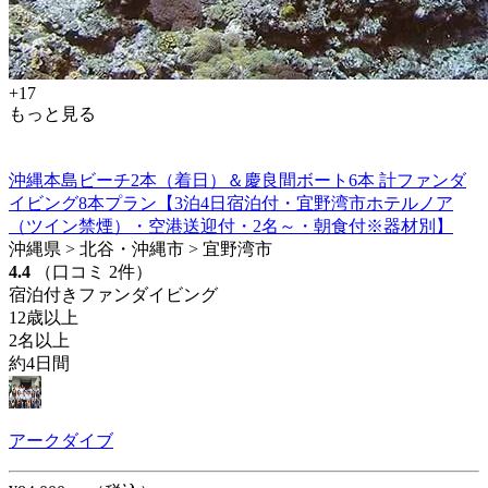
+17
もっと見る
沖縄本島ビーチ2本（着日）＆慶良間ボート6本 計ファンダ
イビング8本プラン【3泊4日宿泊付・宜野湾市ホテルノア
（ツイン禁煙）・空港送迎付・2名～・朝食付※器材別】
沖縄県 > 北谷・沖縄市 > 宜野湾市
4.4
（口コミ 2件）
宿泊付きファンダイビング
12歳以上
2名以上
約4日間
アークダイブ