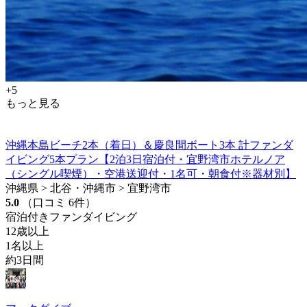
+5
もっと見る
沖縄本島ビーチ2本（着日）＆慶良間ボート3本 計ファンダ
イビング5本プラン【2泊3日宿泊付・宜野湾市ホテルノア
（シングル喫煙）・空港送迎付・1名可・朝食付※器材別】
沖縄県 > 北谷・沖縄市 > 宜野湾市
5.0
（口コミ 6件）
宿泊付きファンダイビング
12歳以上
1名以上
約3日間