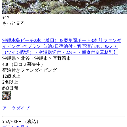
+17
もっと見る
沖縄本島ビーチ2本（着日）＆慶良間ボート3本 計ファンダ
イビング5本プラン【2泊3日宿泊付・宜野湾市ホテルノア
（ツイン喫煙）・空港送迎付・2名～・朝食付※器材別】
沖縄県 > 北谷・沖縄市 > 宜野湾市
4.8
（口コミ募集中）
宿泊付きファンダイビング
12歳以上
2名以上
約3日間
アークダイブ
¥52,700〜
（税込）