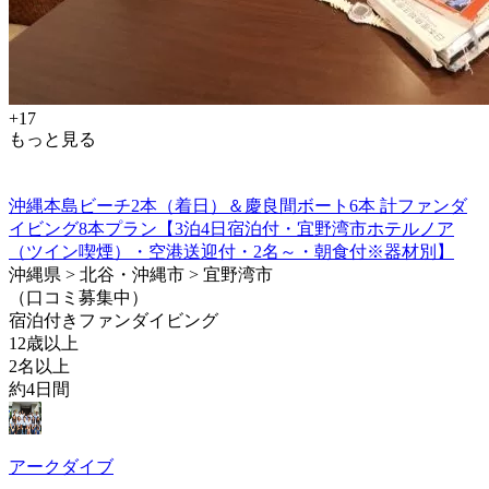
+17
もっと見る
沖縄本島ビーチ2本（着日）＆慶良間ボート6本 計ファンダ
イビング8本プラン【3泊4日宿泊付・宜野湾市ホテルノア
（ツイン喫煙）・空港送迎付・2名～・朝食付※器材別】
沖縄県 > 北谷・沖縄市 > 宜野湾市
（口コミ募集中）
宿泊付きファンダイビング
12歳以上
2名以上
約4日間
アークダイブ