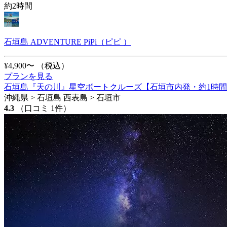
約2時間
石垣島 ADVENTURE PiPi（ピピ ）
¥4,900〜
（税込）
プランを見る
石垣島『天の川』星空ボートクルーズ【石垣市内発・約1時間
沖縄県 > 石垣島 西表島 > 石垣市
4.3
（口コミ 1件）