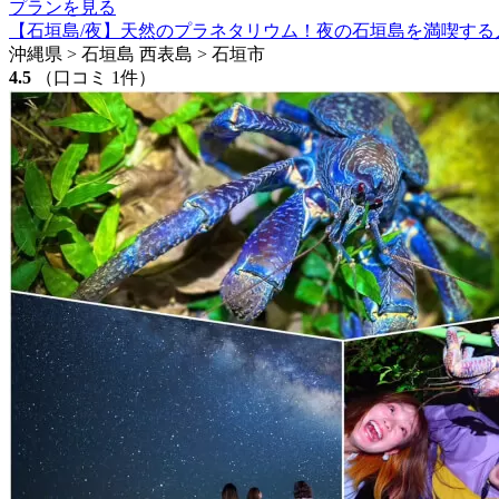
プランを見る
【石垣島/夜】天然のプラネタリウム！夜の石垣島を満喫する
沖縄県 > 石垣島 西表島 > 石垣市
4.5
（口コミ 1件）