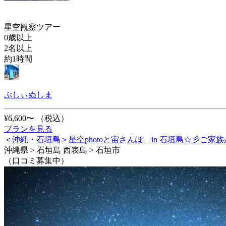
星空観察ツアー
0歳以上
2名以上
約1時間
ぷしぃぬしま
¥6,600〜
（税込）
プランを見る
＜沖縄・石垣島＞星空photoと宙さんぽ in 石垣島☆彡
沖縄県 > 石垣島 西表島 > 石垣市
（口コミ募集中）