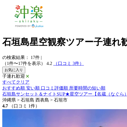
石垣島星空観察ツアー子連れ
の検索結果：
17
件
|
（1件〜17件を表示）
4.2
（口コミ 3件）
お気に入り
子連れ歓迎
すべてクリア
おすすめ順
安い順
口コミ評価順
所要時間の短い順
石垣島サンセット＆ナイトSUP★星空ツアー【名蔵（なぐら
沖縄県 > 石垣島 西表島 > 石垣市
4.7
（口コミ 1件）