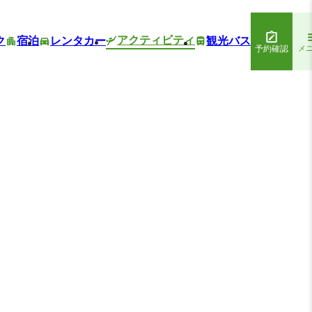
アクティビティ
ク
宿泊
レンタカー
観光バス
予約確認
メ