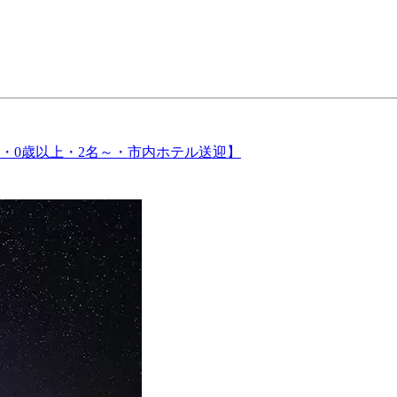
・0歳以上・2名～・市内ホテル送迎】