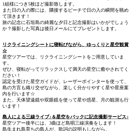
1組様につき5枚ほど撮影致します。
また日の入の際には、隣接するビーチで日の入の瞬間を眺め
て頂きます！
旅の記念に石垣島の綺麗な夕日と記念撮影はいかがでしょう
か？撮影した写真は後日メールにてプレゼントします。
リクライニングシートに寝転びながら、ゆっくりと星空観賞
☆
星空ツアーでは、リクライニングシートをご用意していま
す。
ぜひ、寝転がってリラックスして満天の星空に癒やされてく
ださい！
認定を受けた星空ガイドが、レーザーポインターを使って、
島の方言も織り交ぜながら、楽しく分かりやすく星や星座案
内を行います☆
また、天体望遠鏡や双眼鏡を使って星や惑星、月の観測も行
います！
島人による三線ライブ♪＆星空をバックに記念撮影サービス♪
星空ツアー後半には、3曲ほど島唄三線演奏をします！
島生まれ島育ちの島人が、歌詞の説明もしながら、