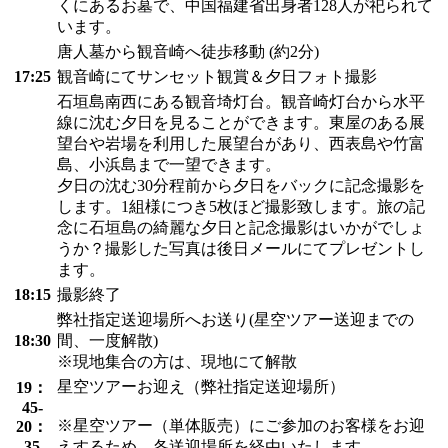
くにあるお墓で、中国福建省出身者128人が祀られて
います。
唐人墓から観音崎へ徒歩移動 (約2分)
17:25
観音崎にてサンセット観賞＆夕日フォト撮影
石垣島南西にある観音埼灯台。観音崎灯台から水平
線に沈む夕日を見ることができます。東屋のある展
望台や岩場を利用した展望台があり、西表島や竹富
島、小浜島まで一望できます。
夕日の沈む30分程前から夕日をバックに記念撮影を
します。1組様につき5枚ほど撮影致します。旅の記
念に石垣島の綺麗な夕日と記念撮影はいかがでしょ
うか？撮影した写真は後日メールにてプレゼントし
ます。
18:15
撮影終了
弊社指定送迎場所へお送り(星空ツアー送迎までの
18:30
間、一度解散)
※現地集合の方は、現地にて解散
星空ツアーお迎え（弊社指定送迎場所）
19：
45-
※星空ツアー（単体販売）にご参加のお客様をお迎
20：
35
えするため、各送迎場所を経由いたします。