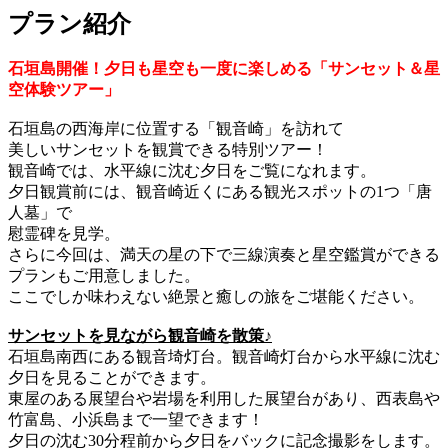
プラン紹介
石垣島開催！夕日も星空も一度に楽しめる「サンセット＆星
空体験ツアー」
石垣島の西海岸に位置する「観音崎」を訪れて
美しいサンセットを観賞できる特別ツアー！
観音崎では、水平線に沈む夕日をご覧になれます。
夕日観賞前には、観音崎近くにある観光スポットの1つ「唐
人墓」で
慰霊碑を見学。
さらに今回は、満天の星の下で三線演奏と星空鑑賞ができる
プランもご用意しました。
ここでしか味わえない絶景と癒しの旅をご堪能ください。
サンセットを見ながら観音崎を散策♪
石垣島南西にある観音埼灯台。観音崎灯台から水平線に沈む
夕日を見ることができます。
東屋のある展望台や岩場を利用した展望台があり、西表島や
竹富島、小浜島まで一望できます！
夕日の沈む30分程前から夕日をバックに記念撮影をします。