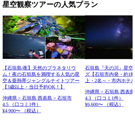
星空観察ツアーの人気プラン
【石垣島/夜】天然のプラネタリウ
石垣島『天の川』星空
ム！夜の石垣島を満喫する人気の星
ズ【石垣市内発・約1時
空＆亜熱帯ジャングルナイトツアー
上・2名～・市内ホテ
【3歳以上・当日予約OK！】
沖縄県 > 石垣島 西表島
沖縄県 > 石垣島 西表島 > 石垣市
4.3
（口コミ1件）
4.5
（口コミ1件）
¥6,600〜
（税込）
¥4,900〜
（税込）