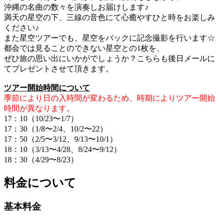
沖縄の名曲の数々を演奏しお届けします♪
満天の星空の下、三線の音色にて心癒やすひと時をお楽しみ
ください♪
また星空ツアーでも、星空をバックに記念撮影を行います☆
都会では見ることのできない星空との1枚を、
ぜひ旅の思い出にいかがでしょうか？こちらも後日メールに
てプレゼントさせて頂きます。
ツアー開始時間について
季節により日の入時間が変わるため、時期によりツアー開始
時間が異なります。
17：10（10/23〜1/7）
17：30（1/8〜2/4、10/2〜22）
17：50（2/5〜3/12、9/13〜10/1）
18：10（3/13〜4/28、8/24〜9/12）
18：30（4/29〜8/23）
料金について
基本料金