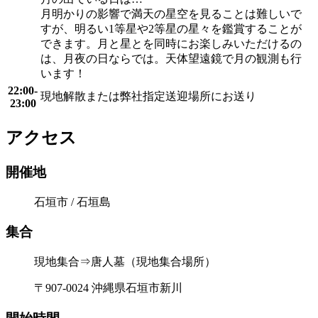
月明かりの影響で満天の星空を見ることは難しいで
すが、明るい1等星や2等星の星々を鑑賞することが
できます。月と星とを同時にお楽しみいただけるの
は、月夜の日ならでは。天体望遠鏡で月の観測も行
います！
22:00-
現地解散または弊社指定送迎場所にお送り
23:00
アクセス
開催地
石垣市 / 石垣島
集合
現地集合⇒唐人墓（現地集合場所）
〒907-0024 沖縄県石垣市新川