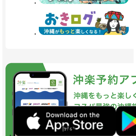
1
/
6