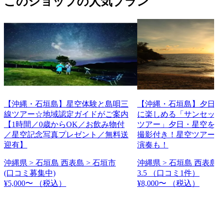
このショップの人気プラン
【沖縄・石垣島】星空体験と島唄三
【沖縄・石垣島】夕日
線ツアー☆地域認定ガイドがご案内
に楽しめる「サンセッ
【1時間／0歳からOK／お飲み物付
ツアー」夕日・星空を
／星空記念写真プレゼント／無料送
撮影付き！星空ツアー
迎有】
演奏も！
沖縄県 > 石垣島 西表島 > 石垣市
沖縄県 > 石垣島 西表島
(口コミ募集中)
3.5
（口コミ1件）
¥5,000〜
（税込）
¥8,000〜
（税込）