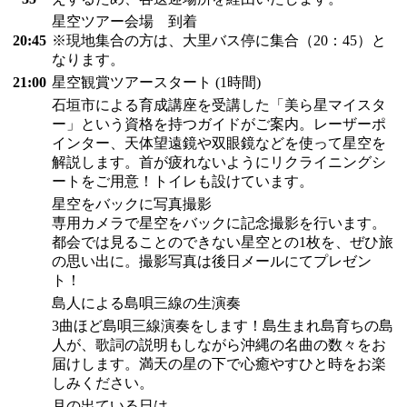
星空ツアー会場 到着
20:45
※現地集合の方は、大里バス停に集合（20：45）と
なります。
21:00
星空観賞ツアースタート (1時間)
石垣市による育成講座を受講した「美ら星マイスタ
ー」という資格を持つガイドがご案内。レーザーポ
インター、天体望遠鏡や双眼鏡などを使って星空を
解説します。首が疲れないようにリクライニングシ
ートをご用意！トイレも設けています。
星空をバックに写真撮影
専用カメラで星空をバックに記念撮影を行います。
都会では見ることのできない星空との1枚を、ぜひ旅
の思い出に。撮影写真は後日メールにてプレゼン
ト！
島人による島唄三線の生演奏
3曲ほど島唄三線演奏をします！島生まれ島育ちの島
人が、歌詞の説明もしながら沖縄の名曲の数々をお
届けします。満天の星の下で心癒やすひと時をお楽
しみください。
月の出ている日は…