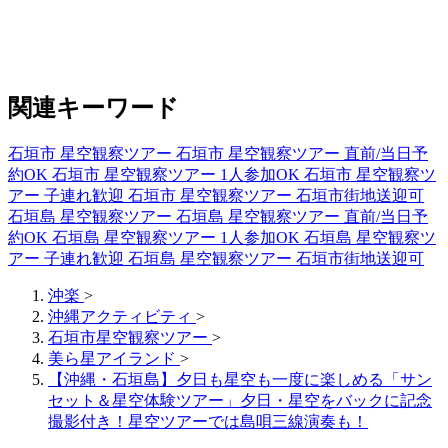
関連キーワード
石垣市 星空観察ツアー
石垣市 星空観察ツアー 直前/当日予
約OK
石垣市 星空観察ツアー 1人参加OK
石垣市 星空観察ツ
アー 子連れ歓迎
石垣市 星空観察ツアー 石垣市街地送迎可
石垣島 星空観察ツアー
石垣島 星空観察ツアー 直前/当日予
約OK
石垣島 星空観察ツアー 1人参加OK
石垣島 星空観察ツ
アー 子連れ歓迎
石垣島 星空観察ツアー 石垣市街地送迎可
沖楽
>
沖縄アクティビティ
>
石垣市星空観察ツアー
>
美ら星アイランド
>
【沖縄・石垣島】夕日も星空も一度に楽しめる「サン
セット＆星空体験ツアー」夕日・星空をバックに記念
撮影付き！星空ツアーでは島唄三線演奏も！