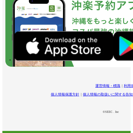
運営情報・標識
利用
個人情報保護方針
個人情報の取扱いに関する告知
©SEEC . Inc