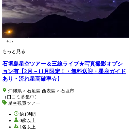
+17
もっと見る
石垣島星空ツアー＆三線ライブ★写真撮影オプシ
ョン有【2月～11月限定！・無料送迎・星座ガイド
あり・流れ星高確率☆】
沖縄県 > 石垣島 西表島 > 石垣市
（口コミ募集中）
星空観察ツアー
約1時間
0歳以上
1名以上