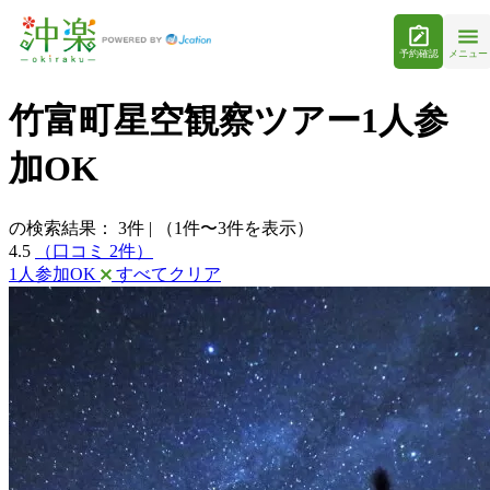
予約確認
メニュー
竹富町星空観察ツアー1人参
加OK
の検索結果：
3
件
|
（1件〜3件を表示）
4.5
（口コミ 2件）
1人参加OK
すべてクリア