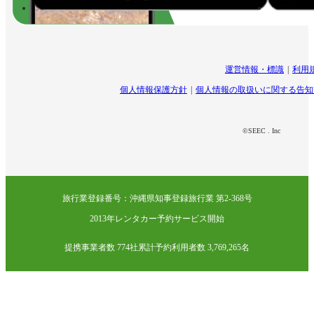
運営情報・標識
利用
個人情報保護方針
個人情報の取扱いに関する告知
©SEEC . Inc
旅行業登録番号：沖縄県知事登録旅行業 第2-368号
2013年レンタカー予約サービス開始
提携事業者数 774社
累計予約利用者数 3,769,265名