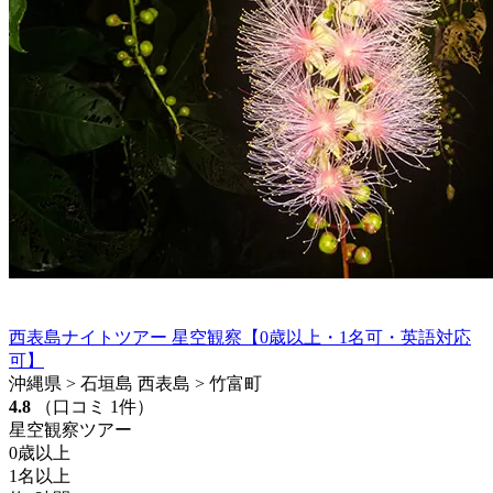
西表島ナイトツアー 星空観察【0歳以上・1名可・英語対応
可】
沖縄県 > 石垣島 西表島 > 竹富町
4.8
（口コミ 1件）
星空観察ツアー
0歳以上
1名以上