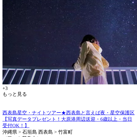
+3
もっと見る
西表島星空・ナイトツアー★西表島と言えば夜・星空保護区
【写真データプレゼント！大原港周辺送迎・6歳以上・当日
受付OK！】
沖縄県 > 石垣島 西表島 > 竹富町