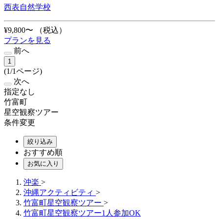
西表自然学校
¥9,800〜
（税込）
プランを見る
前へ
1
(1/1ページ)
次へ
指定なし
竹富町
星空観察ツアー
条件変更
絞り込み
おすすめ順
お気に入り
沖楽
>
沖縄アクティビティ
>
竹富町星空観察ツアー
>
竹富町星空観察ツアー1人参加OK