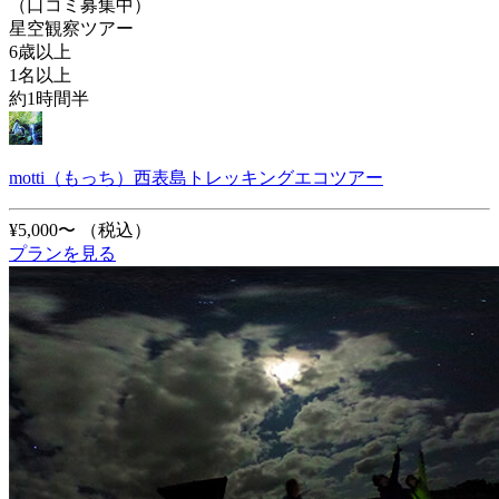
（口コミ募集中）
星空観察ツアー
6歳以上
1名以上
約1時間半
motti（もっち）西表島トレッキングエコツアー
¥5,000〜
（税込）
プランを見る