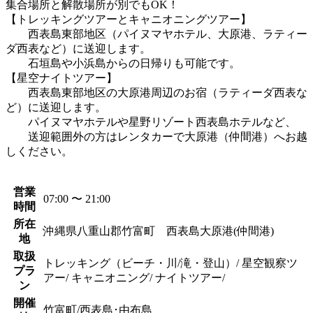
集合場所と解散場所が別でもOK！
【トレッキングツアーとキャニオニングツアー】
西表島東部地区（パイヌマヤホテル、大原港、ラティー
ダ西表など）に送迎します。
石垣島や小浜島からの日帰りも可能です。
【星空ナイトツアー】
西表島東部地区の大原港周辺のお宿（ラティーダ西表な
ど）に送迎します。
パイヌマヤホテルや星野リゾート西表島ホテルなど、
送迎範囲外の方はレンタカーで大原港（仲間港）へお越
しください。
営業
07:00 〜 21:00
時間
所在
沖縄県八重山郡竹富町 西表島大原港(仲間港)
地
取扱
トレッキング（ビーチ・川/滝・登山）/ 星空観察ツ
プラ
アー/ キャニオニング/ ナイトツアー/
ン
開催
竹富町/西表島･由布島