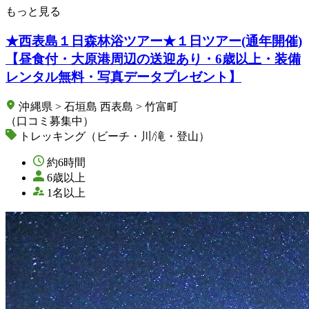
もっと見る
★西表島１日森林浴ツアー★１日ツアー(通年開催)
【昼食付・大原港周辺の送迎あり・6歳以上・装備
レンタル無料・写真データプレゼント】
沖縄県 > 石垣島 西表島 > 竹富町
（口コミ募集中）
トレッキング（ビーチ・川/滝・登山）
約6時間
6歳以上
1名以上