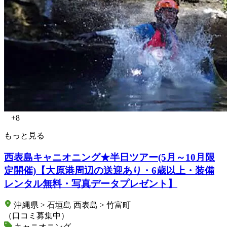
+8
もっと見る
西表島キャニオニング★半日ツアー(5月～10月限
定開催)【大原港周辺の送迎あり・6歳以上・装備
レンタル無料・写真データプレゼント】
沖縄県 > 石垣島 西表島 > 竹富町
（口コミ募集中）
キャニオニング