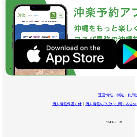
運営情報・標識
利用
個人情報保護方針
個人情報の取扱いに関する告知
©SEEC . Inc