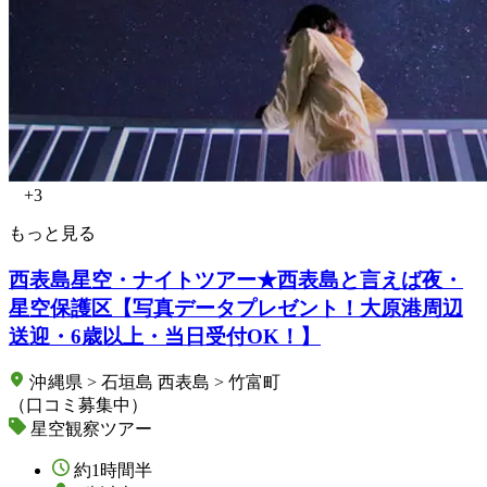
+3
もっと見る
西表島星空・ナイトツアー★西表島と言えば夜・
星空保護区【写真データプレゼント！大原港周辺
送迎・6歳以上・当日受付OK！】
沖縄県 > 石垣島 西表島 > 竹富町
（口コミ募集中）
星空観察ツアー
約1時間半