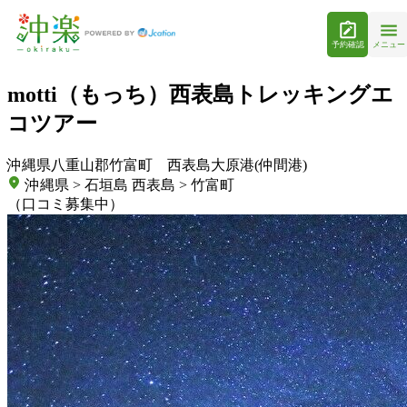
予約確認
メニュー
motti（もっち）西表島トレッキングエ
コツアー
沖縄県八重山郡竹富町 西表島大原港(仲間港)
沖縄県 > 石垣島 西表島 > 竹富町
（口コミ募集中）