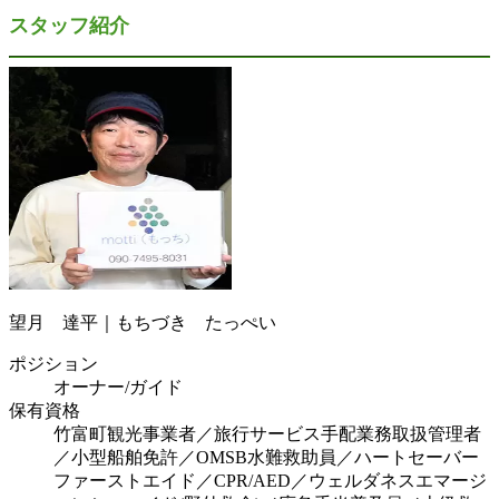
スタッフ紹介
望月 達平｜もちづき たっぺい
ポジション
オーナー/ガイド
保有資格
竹富町観光事業者／旅行サービス手配業務取扱管理者
／小型船舶免許／OMSB水難救助員／ハートセーバー
ファーストエイド／CPR/AED／ウェルダネスエマージ