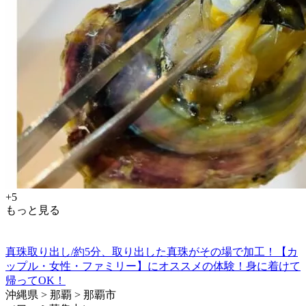
+5
もっと見る
真珠取り出し/約5分、取り出した真珠がその場で加工！【カ
ップル・女性・ファミリー】にオススメの体験！身に着けて
帰ってOK！
沖縄県 > 那覇 > 那覇市