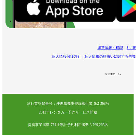
運営情報・標識
利用
個人情報保護方針
個人情報の取扱いに関する告知
©SEEC . Inc
旅行業登録番号：沖縄県知事登録旅行業 第2-368号
2013年レンタカー予約サービス開始
提携事業者数 774社
累計予約利用者数 3,769,265名