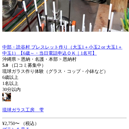
中部・読谷村 ブレスレット作り（大玉1＋小玉2 or 大玉1＋
中玉1）【6歳～・当日電話申込ＯＫ｜1名可】
沖縄県 > 恩納・名護・本部 > 恩納村
5.0
（口コミ募集中）
琉球ガラス作り体験（グラス・コップ・小鉢など）
6歳以上
1名以上
30分以内
琉球ガラス工房 雫
¥2,750〜
（税込）