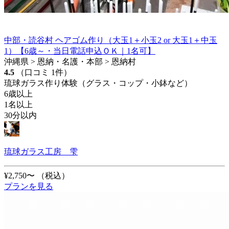
中部・読谷村 ヘアゴム作り（大玉1＋小玉2 or 大玉1＋中玉
1）【6歳～・当日電話申込ＯＫ｜1名可】
沖縄県 > 恩納・名護・本部 > 恩納村
4.5
（口コミ 1件）
琉球ガラス作り体験（グラス・コップ・小鉢など）
6歳以上
1名以上
30分以内
琉球ガラス工房 雫
¥2,750〜
（税込）
プランを見る