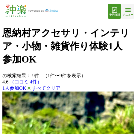
予約確認
メニュー
恩納村アクセサリ・インテリ
ア・小物・雑貨作り体験1人
参加OK
の検索結果：
9
件
|
（1件〜9件を表示）
4.6
（口コミ 4件）
1人参加OK
すべてクリア