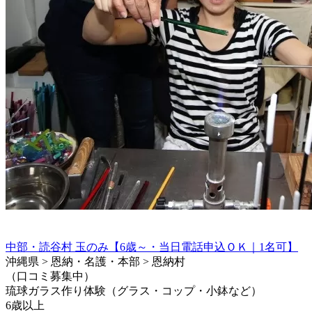
中部・読谷村 玉のみ【6歳～・当日電話申込ＯＫ｜1名可】
沖縄県 > 恩納・名護・本部 > 恩納村
（口コミ募集中）
琉球ガラス作り体験（グラス・コップ・小鉢など）
6歳以上