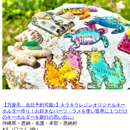
【万座毛 当日予約可能♪】キラキラレジンオリジナルキー
ホルダー作り！お好きなパーツ・ラメを使い世界に１つだけ
のキーホルダーを旅行の思い出に♪
沖縄県 > 恩納・名護・本部 > 恩納村
4.5
（口コミ 3件）