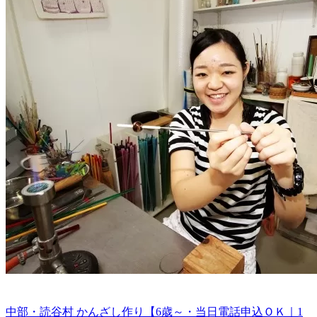
中部・読谷村 かんざし作り【6歳～・当日電話申込ＯＫ｜1