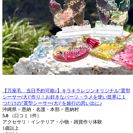
【万座毛 当日予約可能♪】キラキラレジンオリジナル"置型
シーサー(大)"作り！お好きなパーツ・ラメを使い世界に１
つだけの"置型シーサー(大)"を旅行の思い出に♪
沖縄県 > 恩納・名護・本部 > 恩納村
5.0
（口コミ 1件）
アクセサリ・インテリア・小物・雑貨作り体験
1歳以上