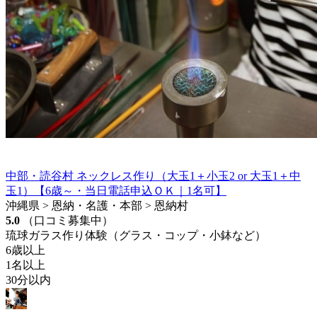
中部・読谷村 ネックレス作り（大玉1＋小玉2 or 大玉1＋中
玉1）【6歳～・当日電話申込ＯＫ｜1名可】
沖縄県 > 恩納・名護・本部 > 恩納村
5.0
（口コミ募集中）
琉球ガラス作り体験（グラス・コップ・小鉢など）
6歳以上
1名以上
30分以内