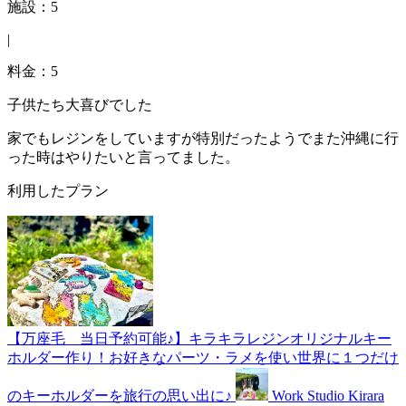
施設：5
|
料金：5
子供たち大喜びでした
家でもレジンをしていますが特別だったようでまた沖縄に行
った時はやりたいと言ってました。
利用したプラン
【万座毛 当日予約可能♪】キラキラレジンオリジナルキー
ホルダー作り！お好きなパーツ・ラメを使い世界に１つだけ
のキーホルダーを旅行の思い出に♪
Work Studio Kirara