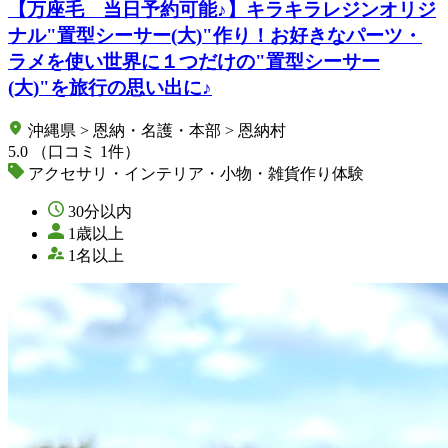
【万座毛 当日予約可能♪】キラキラレジンオリジ
ナル"置型シーサー(大)"作り！お好きなパーツ・
ラメを使い世界に１つだけの"置型シーサー
(大)"を旅行の思い出に♪
沖縄県 > 恩納・名護・本部 > 恩納村
5.0
（口コミ 1件）
アクセサリ・インテリア・小物・雑貨作り体験
30分以内
1歳以上
1名以上