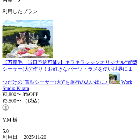
利用したプラン
【万座毛 当日予約可能♪】キラキラレジンオリジナル"置型
シーサー(大)"作り！お好きなパーツ・ラメを使い世界に１
つだけの"置型シーサー(大)"を旅行の思い出に♪
Work
Studio Kirara
¥3,800〜
8%OFF
¥3,500〜
（税込）
Y.M 様
5.0
利用日： 2025/11/20