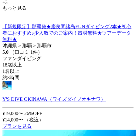
+3
もっと見る
【新規限定】那覇発★慶良間諸島FUNダイビング2本★初心
者におすすめ♪少人数でのご案内！器材無料★ツアーデータ
無料★
沖縄県 > 那覇 > 那覇市
5.0
（口コミ 1件）
ファンダイビング
18歳以上
1名以上
約8時間
Y'S DIVE OKINAWA（ワイズダイブオキナワ）
¥19,000〜
26%OFF
¥14,000〜
（税込）
プランを見る