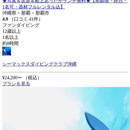
★写真＆送迎＆船上あったかランチ無料★【那覇発・終日・
1名可・器材フルレンタル込】
沖縄県 > 那覇 > 那覇市
4.9
（口コミ 41件）
ファンダイビング
12歳以上
1名以上
約8時間
シーマックスダイビングクラブ沖縄
¥24,200〜
（税込）
プランを見る