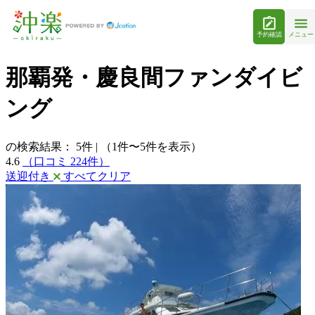
予約確認
メニュー
那覇発・慶良間ファンダイビ
ング
の検索結果：
5
件
|
（1件〜5件を表示）
4.6
（口コミ 224件）
送迎付き
すべてクリア