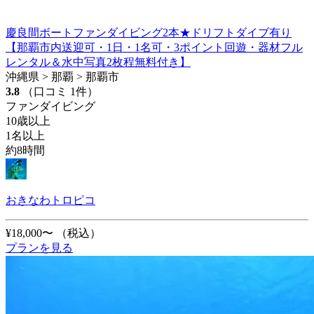
慶良間ボートファンダイビング2本★ドリフトダイブ有り
【那覇市内送迎可・1日・1名可・3ポイント回遊・器材フル
レンタル＆水中写真2枚程無料付き】
沖縄県 > 那覇 > 那覇市
3.8
（口コミ 1件）
ファンダイビング
10歳以上
1名以上
約8時間
おきなわトロピコ
¥18,000〜
（税込）
プランを見る