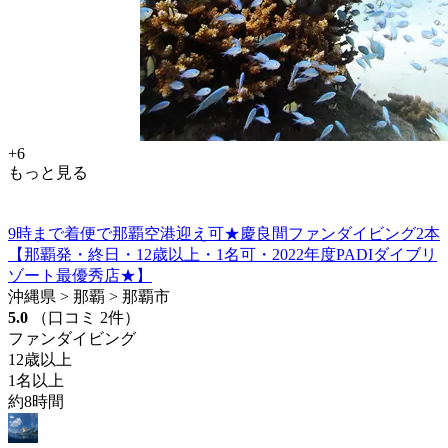
+6
もっと見る
9時まで着便で那覇空港迎え可★慶良間ファンダイビング2本
【那覇発・終日・12歳以上・1名可・2022年度PADIダイブリ
ゾート最優秀店★】
沖縄県 > 那覇 > 那覇市
5.0
（口コミ 2件）
ファンダイビング
12歳以上
1名以上
約8時間