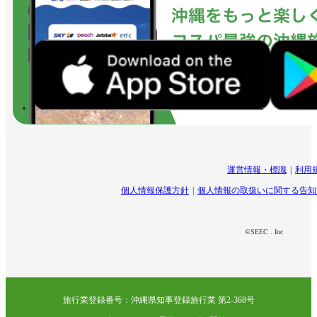
運営情報・標識
利用
個人情報保護方針
個人情報の取扱いに関する告知
©SEEC . Inc
旅行業登録番号：沖縄県知事登録旅行業 第2-368号