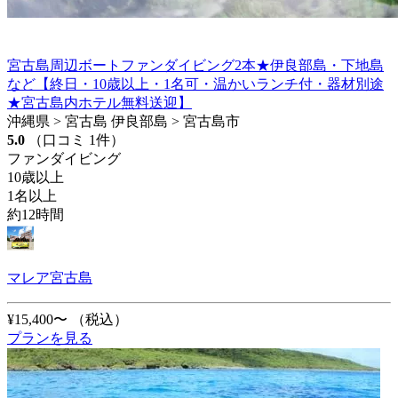
宮古島周辺ボートファンダイビング2本★伊良部島・下地島
など【終日・10歳以上・1名可・温かいランチ付・器材別途
★宮古島内ホテル無料送迎】
沖縄県 > 宮古島 伊良部島 > 宮古島市
5.0
（口コミ 1件）
ファンダイビング
10歳以上
1名以上
約12時間
マレア宮古島
¥15,400〜
（税込）
プランを見る