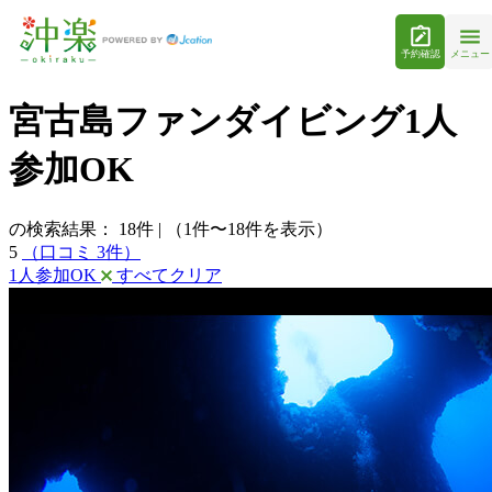
予約確認
メニュー
宮古島ファンダイビング1人
参加OK
の検索結果：
18
件
|
（1件〜18件を表示）
5
（口コミ 3件）
1人参加OK
すべてクリア