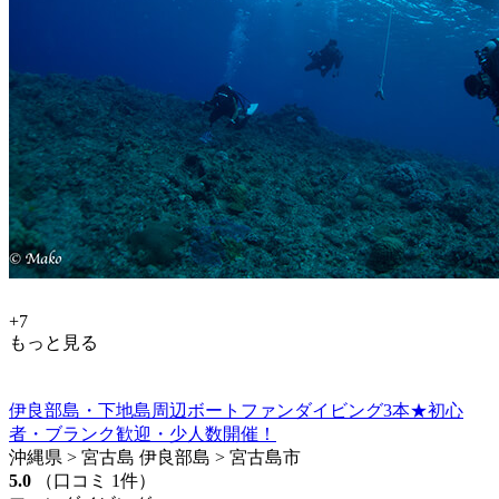
+7
もっと見る
伊良部島・下地島周辺ボートファンダイビング3本★初心
者・ブランク歓迎・少人数開催！
沖縄県 > 宮古島 伊良部島 > 宮古島市
5.0
（口コミ 1件）