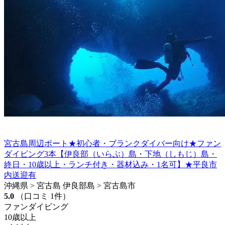
宮古島周辺ボート★初心者・ブランクダイバー向け★ファン
ダイビング3本【伊良部（いらぶ）島・下地（しもじ）島・
終日・10歳以上・ランチ付き・器材込み・1名可】★平良市
内送迎有
沖縄県 > 宮古島 伊良部島 > 宮古島市
5.0
（口コミ 1件）
ファンダイビング
10歳以上