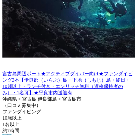
宮古島周辺ボート★アクティブダイバー向け★ファンダイビ
ング3本【伊良部（いらぶ）島・下地（しもじ）島・終日・
10歳以上・ランチ付き・エンリッチ無料（資格保持者の
み）・1名可】★平良市内送迎有
沖縄県 > 宮古島 伊良部島 > 宮古島市
（口コミ募集中）
ファンダイビング
10歳以上
1名以上
約7時間