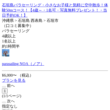
石垣島パラセーリング・小さなお子様と気軽に空中散歩！体
験50mコース！【4歳～・1名可・写真無料プレゼント！・当
日予約OK！】
沖縄県 > 石垣島 西表島 > 石垣市
（口コミ募集中）
パラセーリング
4歳以上
1名以上
約1時間半
parasailing NOA（ノア）
¥6,000〜
（税込）
プランを見る
前へ
1
(1/1ページ)
次へ
指定なし