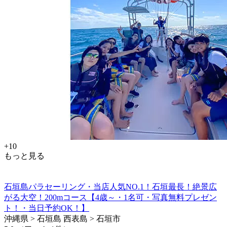
+10
もっと見る
石垣島パラセーリング・当店人気NO.1！石垣最長！絶景広
がる大空！200mコース【4歳～・1名可・写真無料プレゼン
ト！・当日予約OK！】
沖縄県 > 石垣島 西表島 > 石垣市