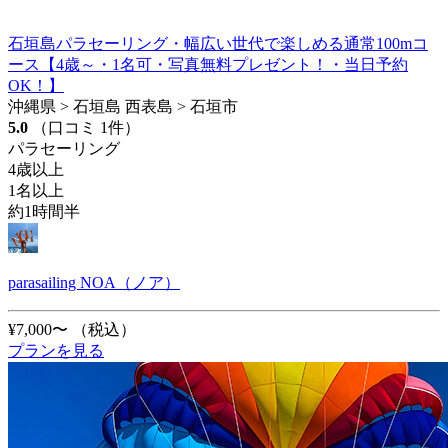
石垣島パラセーリング・幅広い世代で楽しめる通常100mコ
ース【4歳～・1名可・写真無料プレゼント！・当日予約
OK！】
沖縄県 > 石垣島 西表島 > 石垣市
5.0
（口コミ 1件）
パラセーリング
4歳以上
1名以上
約1時間半
parasailing NOA（ノア）
¥7,000〜
（税込）
プランを見る