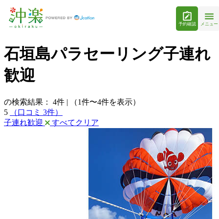
予約確認
メニュー
石垣島パラセーリング子連れ
歓迎
の検索結果：
4
件
|
（1件〜4件を表示）
5
（口コミ 3件）
子連れ歓迎
すべてクリア