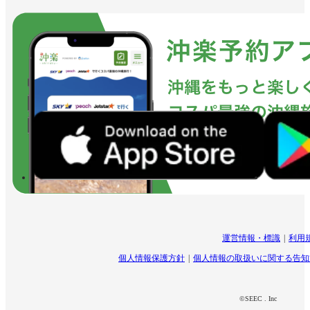
運営情報・標識
利用
個人情報保護方針
個人情報の取扱いに関する告知
©SEEC . Inc