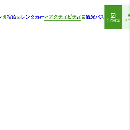
アクティビティ
ク
宿泊
レンタカー
観光バス
予約確認
メ