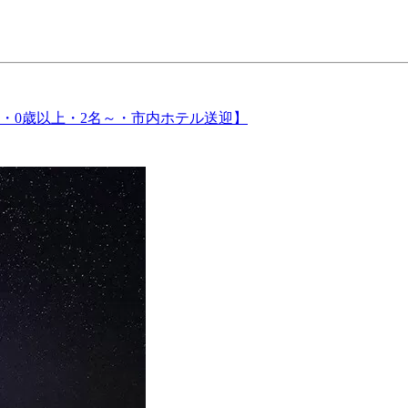
・0歳以上・2名～・市内ホテル送迎】