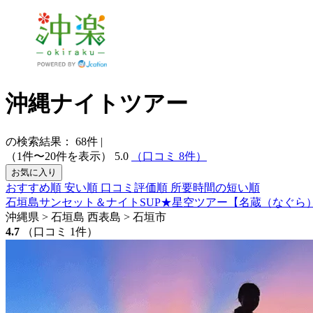
沖縄ナイトツアー
の検索結果：
68
件
|
（1件〜20件を表示）
5.0
（口コミ 8件）
お気に入り
おすすめ順
安い順
口コミ評価順
所要時間の短い順
石垣島サンセット＆ナイトSUP★星空ツアー【名蔵（なぐら
沖縄県 > 石垣島 西表島 > 石垣市
4.7
（口コミ 1件）