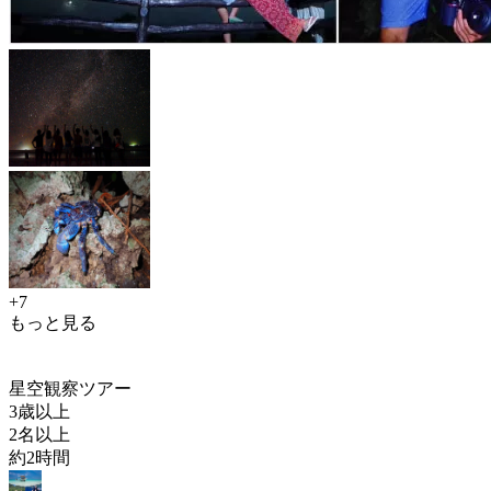
+7
もっと見る
星空観察ツアー
3歳以上
2名以上
約2時間