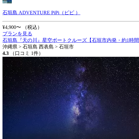
石垣島 ADVENTURE PiPi（ピピ ）
¥4,900〜
（税込）
プランを見る
石垣島『天の川』星空ボートクルーズ【石垣市内発・約1時間
沖縄県 > 石垣島 西表島 > 石垣市
4.3
（口コミ 1件）