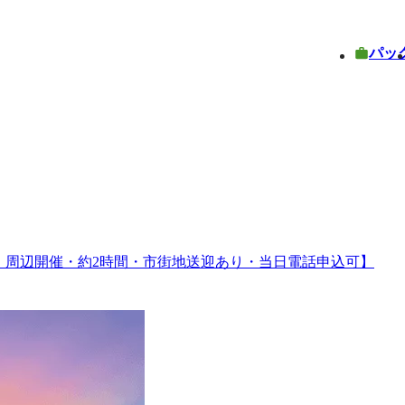
パッ
）周辺開催・約2時間・市街地送迎あり・当日電話申込可】