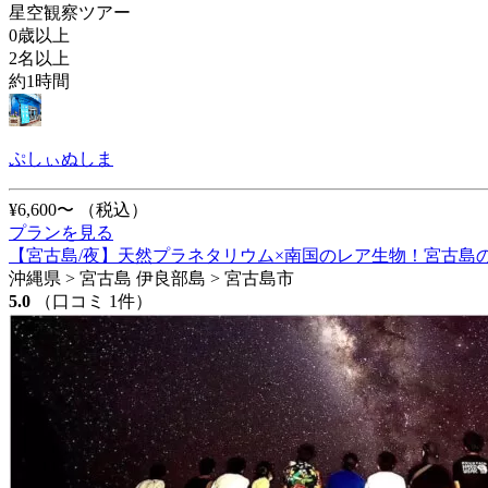
星空観察ツアー
0歳以上
2名以上
約1時間
ぷしぃぬしま
¥6,600〜
（税込）
プランを見る
【宮古島/夜】天然プラネタリウム×南国のレア生物！宮古島
沖縄県 > 宮古島 伊良部島 > 宮古島市
5.0
（口コミ 1件）