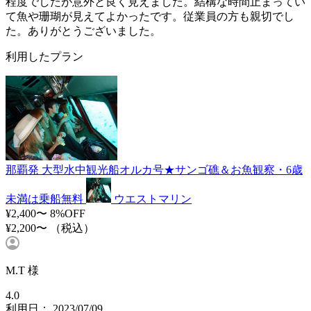
程度でしたが意外と良く見えました。結構な時間止まってい
て魚や珊瑚が見えてよかったです。従業員の方も親切でし
た。ありがとうございました。
利用したプラン
那覇発 大型水中観光船オルカ号★サンゴ礁＆お魚観察・6歳
未満は乗船無料
ウエストマリン
¥2,400〜
8%OFF
¥2,200〜
（税込）
M.T 様
4.0
利用日： 2023/07/09