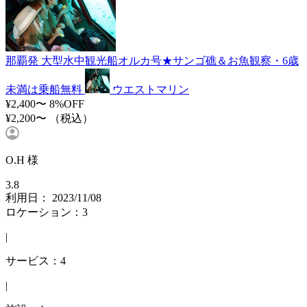
那覇発 大型水中観光船オルカ号★サンゴ礁＆お魚観察・6歳
未満は乗船無料
ウエストマリン
¥2,400〜
8%OFF
¥2,200〜
（税込）
O.H 様
3.8
利用日： 2023/11/08
ロケーション：3
|
サービス：4
|