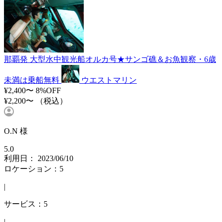
那覇発 大型水中観光船オルカ号★サンゴ礁＆お魚観察・6歳
未満は乗船無料
ウエストマリン
¥2,400〜
8%OFF
¥2,200〜
（税込）
O.N 様
5.0
利用日： 2023/06/10
ロケーション：5
|
サービス：5
|