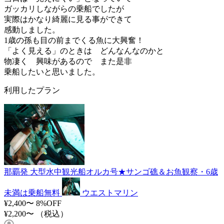
ガッカリしながらの乗船でしたが
実際はかなり綺麗に見る事ができて
感動しました。
1歳の孫も目の前までくる魚に大興奮！
「よく見える」のときは どんなんなのかと
物凄く 興味があるので また是非
乗船したいと思いました。
利用したプラン
那覇発 大型水中観光船オルカ号★サンゴ礁＆お魚観察・6歳
未満は乗船無料
ウエストマリン
¥2,400〜
8%OFF
¥2,200〜
（税込）