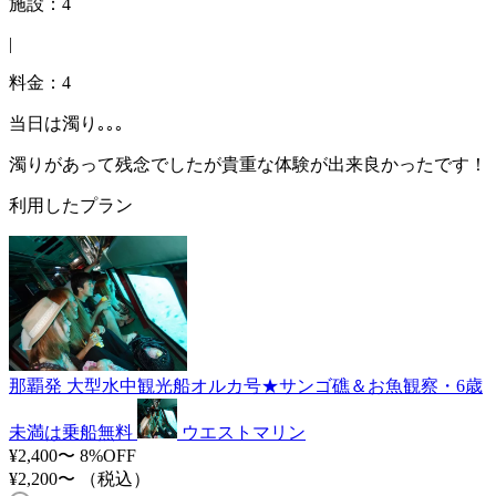
施設：4
|
料金：4
当日は濁り｡｡｡
濁りがあって残念でしたが貴重な体験が出来良かったです！
利用したプラン
那覇発 大型水中観光船オルカ号★サンゴ礁＆お魚観察・6歳
未満は乗船無料
ウエストマリン
¥2,400〜
8%OFF
¥2,200〜
（税込）