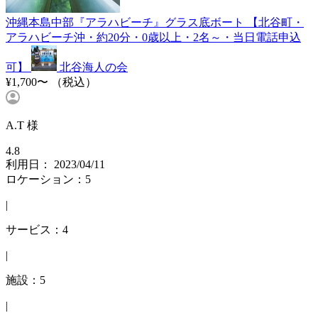
沖縄本島中部『アラハビーチ』グラス底ボート 【北谷町・
アラハビーチ沖・約20分・0歳以上・2名～・当日電話申込
可】
北谷海人の会
¥1,700〜
（税込）
A.T 様
4.8
利用日： 2023/04/11
ロケーション：5
|
サービス：4
|
施設：5
|