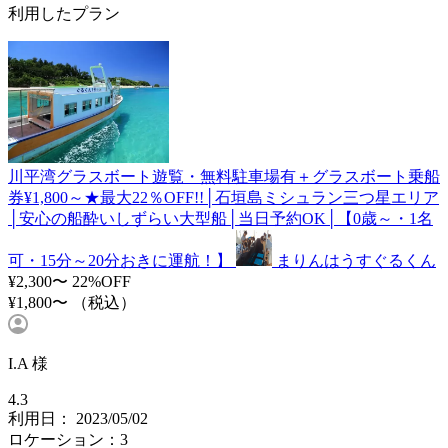
利用したプラン
川平湾グラスボート遊覧・無料駐車場有＋グラスボート乗船
券¥1,800～★最大22％OFF!!│石垣島ミシュラン三つ星エリア
│安心の船酔いしずらい大型船│当日予約OK│【0歳～・1名
可・15分～20分おきに運航！】
まりんはうすぐるくん
¥2,300〜
22%OFF
¥1,800〜
（税込）
I.A 様
4.3
利用日： 2023/05/02
ロケーション：3