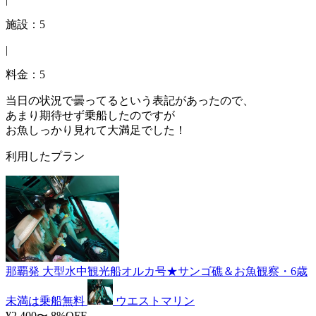
施設：5
|
料金：5
当日の状況で曇ってるという表記があったので、
あまり期待せず乗船したのですが
お魚しっかり見れて大満足でした！
利用したプラン
那覇発 大型水中観光船オルカ号★サンゴ礁＆お魚観察・6歳
未満は乗船無料
ウエストマリン
¥2,400〜
8%OFF