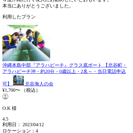
本当にありがとうございました。
利用したプラン
沖縄本島中部『アラハビーチ』グラス底ボート 【北谷町・
アラハビーチ沖・約20分・0歳以上・2名～・当日電話申込
可】
北谷海人の会
¥1,700〜
（税込）
O.K 様
4.5
利用日： 2023/04/12
ロケーション：4