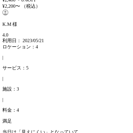
¥2,200〜
（税込）
K.M 様
4.0
利用日： 2023/05/21
ロケーション：4
|
サービス：5
|
施設：3
|
料金：4
満足
当日は「見えにくい」となっていて