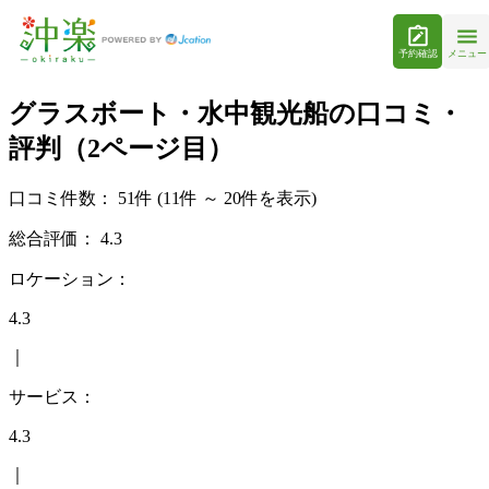
予約確認
メニュー
グラスボート・水中観光船の口コミ・
評判（2ページ目）
口コミ件数：
51件
(11件 ～ 20件を表示)
総合評価：
4.3
ロケーション：
4.3
｜
サービス：
4.3
｜