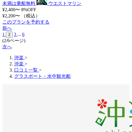
未満は乗船無料
ウエストマリン
¥2,400〜
8%OFF
¥2,200〜
（税込）
このプランを予約する
前へ
1
3
...
6
2
(2/6ページ)
次へ
沖楽
>
沖楽
>
口コミ一覧
>
グラスボート・水中観光船