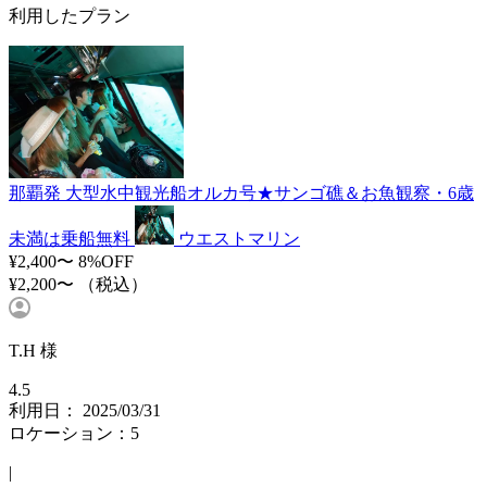
利用したプラン
那覇発 大型水中観光船オルカ号★サンゴ礁＆お魚観察・6歳
未満は乗船無料
ウエストマリン
¥2,400〜
8%OFF
¥2,200〜
（税込）
T.H 様
4.5
利用日： 2025/03/31
ロケーション：5
|