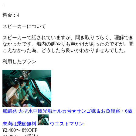
|
料金：4
スピーカーについて
スピーカーで話されていますが、聞き取りづらく、理解でき
なかったです。船内の餌やりも声かけがあったのですが、聞
こえなかった為、どうしたら良いかわかりませんでした。
利用したプラン
那覇発 大型水中観光船オルカ号★サンゴ礁＆お魚観察・6歳
未満は乗船無料
ウエストマリン
¥2,400〜
8%OFF