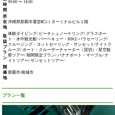
09:00 〜 18:00
時
間
所
在
沖縄県那覇市通堂町2-1 ターミナルビル１階
地
体験ダイビング/ ビーチシュノーケリング/ グラスボー
取
ト・水中観光船/ バーベキュー・BBQ/ パラセーリング/
扱
クルージング・ヨットセーリング・サンセット/ナイトク
プ
ルーズ/ ボート・クルーザーチャーター（貸切）/ 星空観
ラ
察ツアー/ 期間限定プラン/ バナナボート・マーブル/ ナ
ン
イトツアー/ サンセットツアー/
開
催
那覇市/南城市
地
プラン一覧