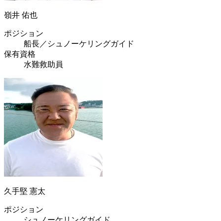
嶺井 佑也
ポジション
船長／シュノーケリングガイド
保有資格
水難救助員
久手堅 憲太
ポジション
シュノーケリングガイド