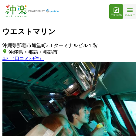
予約確認
メニュー
ウエストマリン
沖縄県那覇市通堂町2-1 ターミナルビル１階
沖縄県 > 那覇 > 那覇市
4.3
（口コミ39件）