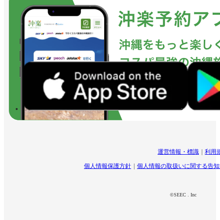
運営情報・標識
利用
個人情報保護方針
個人情報の取扱いに関する告知
©SEEC . Inc