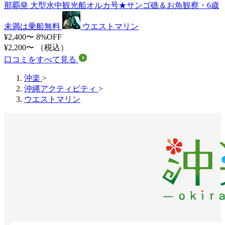
那覇発 大型水中観光船オルカ号★サンゴ礁＆お魚観察・6歳
未満は乗船無料
ウエストマリン
¥2,400〜
8%OFF
¥2,200〜
（税込）
口コミをすべて見る
沖楽
>
沖縄アクティビティ
>
ウエストマリン