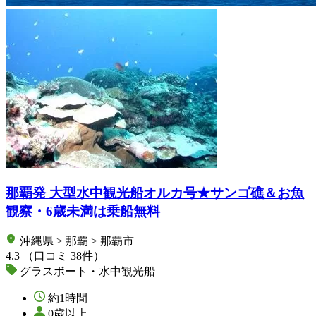
那覇発 大型水中観光船オルカ号★サンゴ礁＆お魚
観察・6歳未満は乗船無料
沖縄県 > 那覇 > 那覇市
4.3
（口コミ 38件）
グラスボート・水中観光船
約1時間
0歳以上