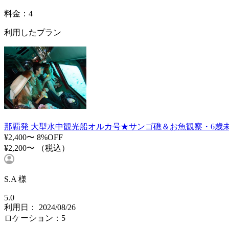
料金：4
利用したプラン
那覇発 大型水中観光船オルカ号★サンゴ礁＆お魚観察・6歳
¥2,400〜
8%OFF
¥2,200〜
（税込）
S.A 様
5.0
利用日： 2024/08/26
ロケーション：5