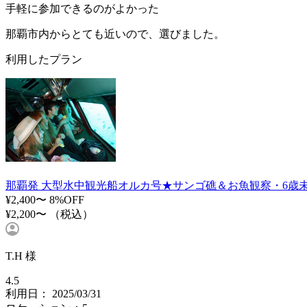
手軽に参加できるのがよかった
那覇市内からとても近いので、選びました。
利用したプラン
那覇発 大型水中観光船オルカ号★サンゴ礁＆お魚観察・6歳
¥2,400〜
8%OFF
¥2,200〜
（税込）
T.H 様
4.5
利用日： 2025/03/31