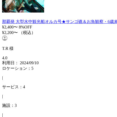
那覇発 大型水中観光船オルカ号★サンゴ礁＆お魚観察・6歳
¥2,400〜
8%OFF
¥2,200〜
（税込）
T.R 様
4.0
利用日： 2024/09/10
ロケーション：5
|
サービス：4
|
施設：3
|