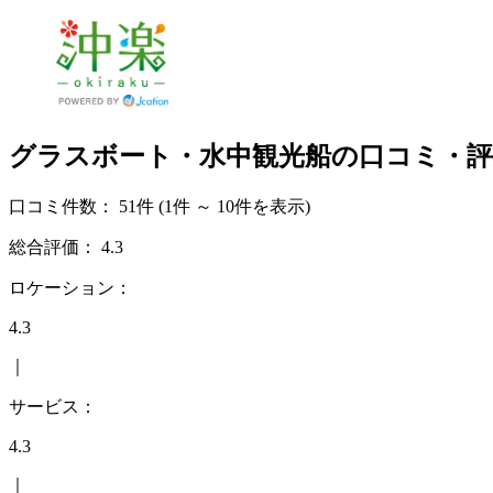
グラスボート・水中観光船の口コミ・評
口コミ件数：
51件
(1件 ～ 10件を表示)
総合評価：
4.3
ロケーション：
4.3
｜
サービス：
4.3
｜