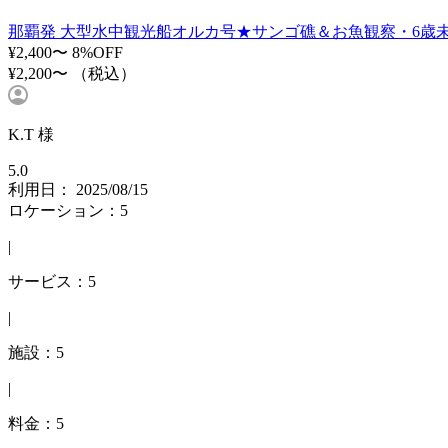
那覇発 大型水中観光船オルカ号★サンゴ礁＆お魚観察・6歳
¥2,400〜
8%OFF
¥2,200〜
（税込）
K.T 様
5.0
利用日： 2025/08/15
ロケーション：5
|
サービス：5
|
施設：5
|
料金：5