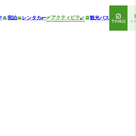
アクティビティ
ク
宿泊
レンタカー
観光バス
予約確認
メ