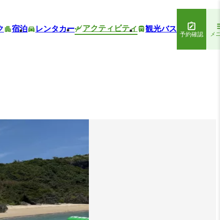
アクティビティ
ク
宿泊
レンタカー
観光バス
予約確認
メ