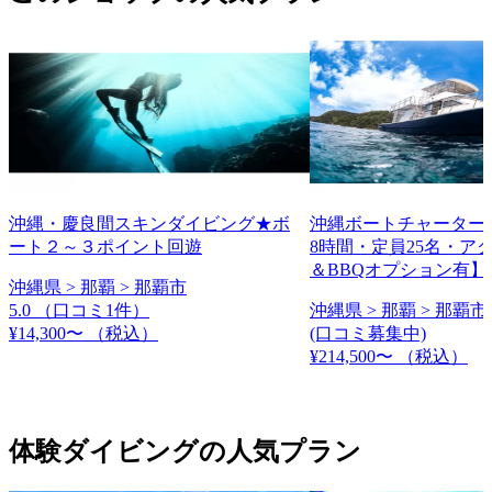
沖縄・慶良間スキンダイビング★ボ
沖縄ボートチャーター
ート２～３ポイント回遊
8時間・定員25名・ア
＆BBQオプション有】
沖縄県 > 那覇 > 那覇市
5.0
（口コミ1件）
沖縄県 > 那覇 > 那覇市
¥14,300〜
（税込）
(口コミ募集中)
¥214,500〜
（税込）
体験ダイビングの人気プラン