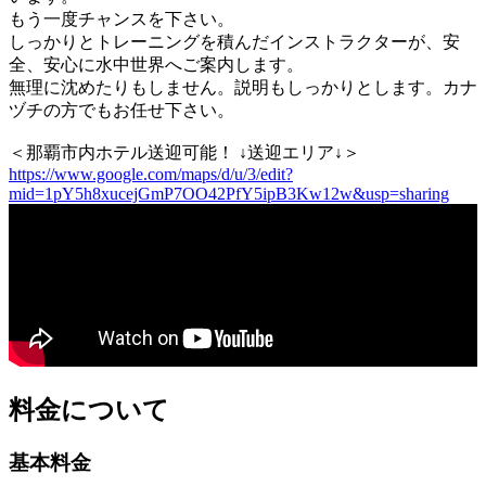
もう一度チャンスを下さい。
しっかりとトレーニングを積んだインストラクターが、安
全、安心に水中世界へご案内します。
無理に沈めたりもしません。説明もしっかりとします。カナ
ヅチの方でもお任せ下さい。
＜那覇市内ホテル送迎可能！ ↓送迎エリア↓＞
https://www.google.com/maps/d/u/3/edit?
mid=1pY5h8xucejGmP7OO42PfY5ipB3Kw12w&usp=sharing
料金について
基本料金