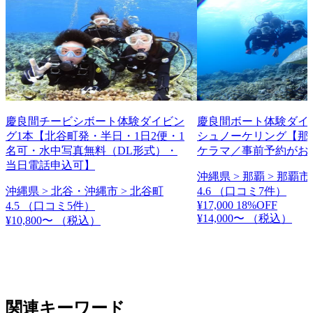
慶良間チービシボート体験ダイビン
慶良間ボート体験ダイ
グ1本【北谷町発・半日・1日2便・1
シュノーケリング【那
名可・水中写真無料（DL形式）・
ケラマ／事前予約がお
当日電話申込可】
沖縄県 > 那覇 > 那覇市
沖縄県 > 北谷・沖縄市 > 北谷町
4.6
（口コミ7件）
¥17,000
18%OFF
4.5
（口コミ5件）
¥14,000〜
（税込）
¥10,800〜
（税込）
関連キーワード