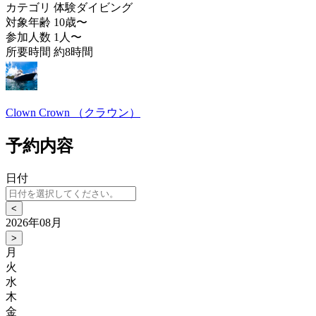
カテゴリ
体験ダイビング
対象年齢
10歳〜
参加人数
1人〜
所要時間
約8時間
Clown Crown （クラウン）
予約内容
日付
<
2026年08月
>
月
火
水
木
金