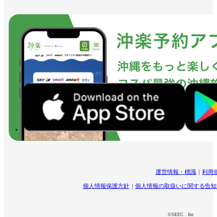
運営情報・標識
利用
個人情報保護方針
個人情報の取扱いに関する告知
©SEEC . Inc