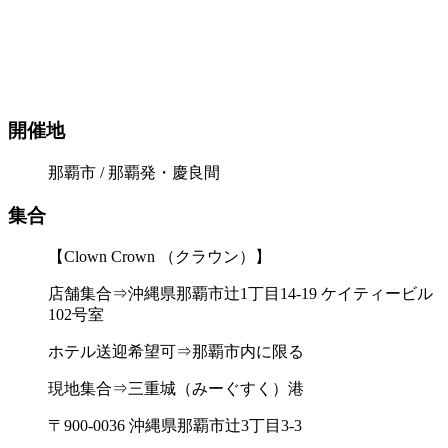
開催地
那覇市 / 那覇発・慶良間
集合
【Clown Crown （クラウン）】
店舗集合⇒沖縄県那覇市辻1丁目14-19 ケイティービル
102号室
ホテル送迎希望可⇒那覇市内に限る
現地集合⇒三重城（みーぐすく）港
〒900-0036 沖縄県那覇市辻3丁目3‐3