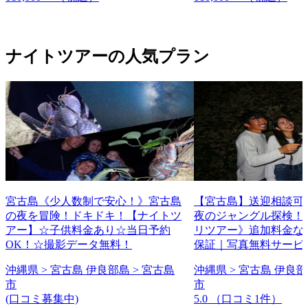
ナイトツアーの人気プラン
宮古島《少人数制で安心！》宮古島
【宮古島】送迎相談可
の夜を冒険！ドキドキ！【ナイトツ
夜のジャングル探検！
アー】☆子供料金あり☆当日予約
リツアー》追加料金な
OK！☆撮影データ無料！
保証｜写真無料サービス
沖縄県 > 宮古島 伊良部島 > 宮古島
沖縄県 > 宮古島 伊良部
市
市
(口コミ募集中)
5.0
（口コミ1件）