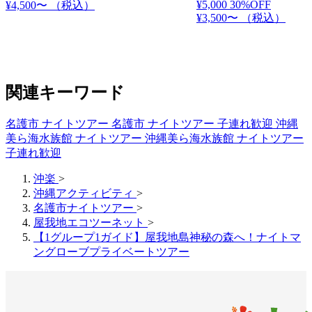
¥5,000
30%OFF
¥4,500〜
（税込）
¥3,500〜
（税込）
関連キーワード
名護市 ナイトツアー
名護市 ナイトツアー 子連れ歓迎
沖縄
美ら海水族館 ナイトツアー
沖縄美ら海水族館 ナイトツアー
子連れ歓迎
沖楽
>
沖縄アクティビティ
>
名護市ナイトツアー
>
屋我地エコツーネット
>
【1グループ1ガイド】屋我地島神秘の森へ！ナイトマ
ングローブプライベートツアー