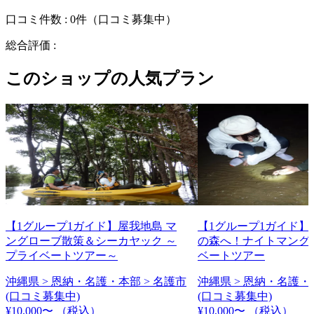
口コミ件数 :
0件
（口コミ募集中）
総合評価 :
このショップの人気プラン
【1グループ1ガイド】屋我地島 マ
【1グループ1ガイド】
ングローブ散策＆シーカヤック ～
の森へ！ナイトマング
プライベートツアー～
ベートツアー
沖縄県 > 恩納・名護・本部 > 名護市
沖縄県 > 恩納・名護・
(口コミ募集中)
(口コミ募集中)
¥10,000〜
（税込）
¥10,000〜
（税込）