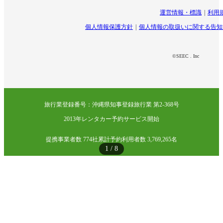
運営情報・標識
利用
個人情報保護方針
個人情報の取扱いに関する告知
©SEEC . Inc
旅行業登録番号：沖縄県知事登録旅行業 第2-368号
2013年レンタカー予約サービス開始
提携事業者数 774社
累計予約利用者数 3,769,265名
1
/
8