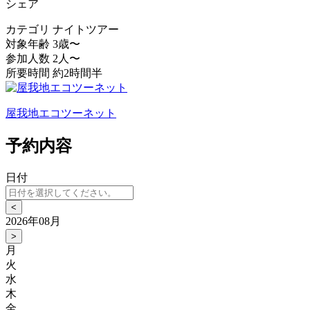
シェア
カテゴリ
ナイトツアー
対象年齢
3歳〜
参加人数
2人〜
所要時間
約2時間半
屋我地エコツーネット
予約内容
日付
<
2026年08月
>
月
火
水
木
金