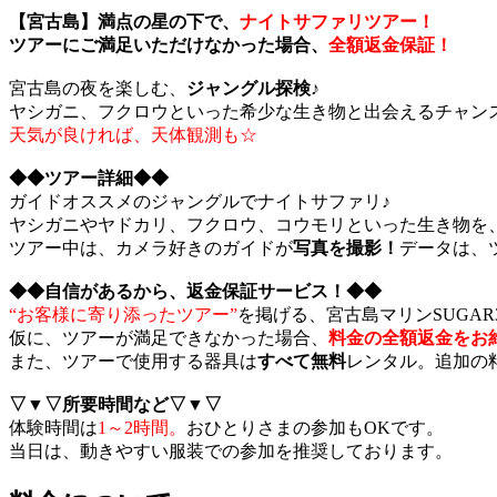
【宮古島】満点の星の下で、
ナイトサファリツアー！
ツアーにご満足いただけなかった場合、
全額返金保証！
宮古島の夜を楽しむ、
ジャングル探検♪
ヤシガニ、フクロウといった希少な生き物と出会えるチャン
天気が良ければ、天体観測も☆
◆◆ツアー詳細◆◆
ガイドオススメのジャングルでナイトサファリ♪
ヤシガニやヤドカリ、フクロウ、コウモリといった生き物を
ツアー中は、カメラ好きのガイドが
写真を撮影！
データは、
◆◆自信があるから、返金保証サービス！◆◆
“お客様に寄り添ったツアー”
を掲げる、宮古島マリンSUGA
仮に、ツアーが満足できなかった場合、
料金の全額返金をお
また、ツアーで使用する器具は
すべて無料
レンタル。追加の
▽▼▽所要時間など▽▼▽
体験時間は
1～2時間。
おひとりさまの参加もOKです。
当日は、動きやすい服装での参加を推奨しております。