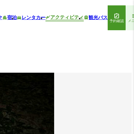
アクティビティ
ク
宿泊
レンタカー
観光バス
予約確認
メ