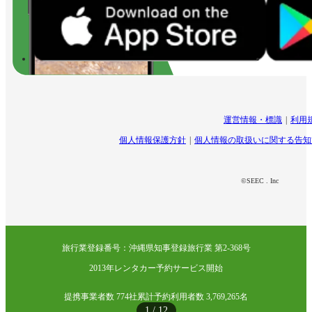
運営情報・標識
利用
個人情報保護方針
個人情報の取扱いに関する告知
©SEEC . Inc
旅行業登録番号：沖縄県知事登録旅行業 第2-368号
2013年レンタカー予約サービス開始
提携事業者数 774社
累計予約利用者数 3,769,265名
1
/
12