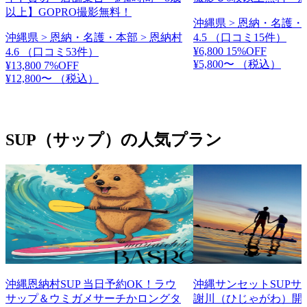
以上】GOPRO撮影無料！
沖縄県 > 恩納・名護・
沖縄県 > 恩納・名護・本部 > 恩納村
4.5
（口コミ15件）
¥6,800
15%OFF
4.6
（口コミ53件）
¥5,800〜
（税込）
¥13,800
7%OFF
¥12,800〜
（税込）
SUP（サップ）の人気プラン
沖縄恩納村SUP 当日予約OK！ラウ
沖縄サンセットSUPサ
サップ＆ウミガメサーチかロングタ
謝川（ひじゃがわ）開