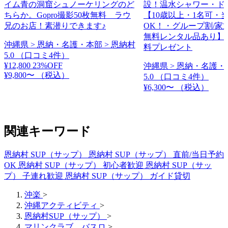
イム青の洞窟シュノーケリングのど
設！温水シャワー・ド
ちらか。Gopro撮影50枚無料 ラウ
【10歳以上・1名可・
兄のお店！素潜りできます♪
OK！・グループ割/家
無料レンタル品あり】
沖縄県 > 恩納・名護・本部 > 恩納村
料プレゼント
5.0
（口コミ4件）
¥12,800
23%OFF
沖縄県 > 恩納・名護・
¥9,800〜
（税込）
5.0
（口コミ4件）
¥6,300〜
（税込）
関連キーワード
恩納村 SUP（サップ）
恩納村 SUP（サップ） 直前/当日予約
OK
恩納村 SUP（サップ） 初心者歓迎
恩納村 SUP（サッ
プ） 子連れ歓迎
恩納村 SUP（サップ） ガイド貸切
沖楽
>
沖縄アクティビティ
>
恩納村SUP（サップ）
>
マリンクラブ バスロ
>