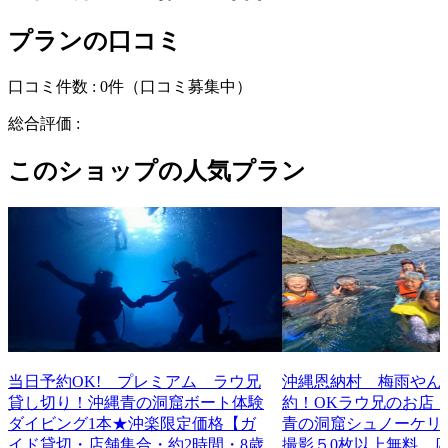
プランの口コミ
口コミ件数 :
0件
（口コミ募集中）
総合評価 :
このショップの人気プラン
当日予約OK! プレミアム ラウ兄
沖縄恩納村 梅雨やん
貸し切り！沖縄青の洞窟ボート体験
約！OKラウ兄のお店
ダイビング1本★沖楽限定価格【ガ
青の洞窟シュノーケリング
イド貸切・店舗集合・約2時間・8歳
撮影５0枚以上無料 