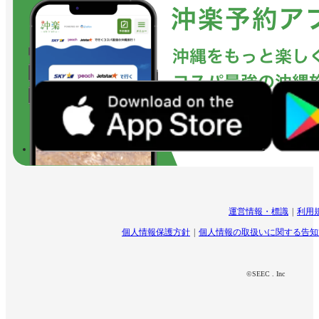
運営情報・標識
利用
個人情報保護方針
個人情報の取扱いに関する告知
©SEEC . Inc