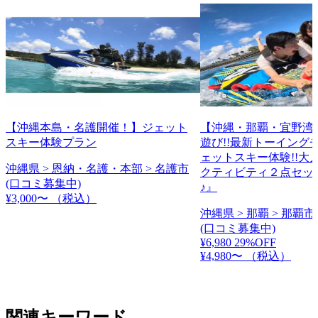
【沖縄本島・名護開催！】ジェット
【沖縄・那覇・宜野湾
スキー体験プラン
遊び!!最新トーイング
ェットスキー体験!!大
沖縄県 > 恩納・名護・本部 > 名護市
クティビティ２点セッ
(口コミ募集中)
♪』
¥3,000〜
（税込）
沖縄県 > 那覇 > 那覇市
(口コミ募集中)
¥6,980
29%OFF
¥4,980〜
（税込）
関連キーワード