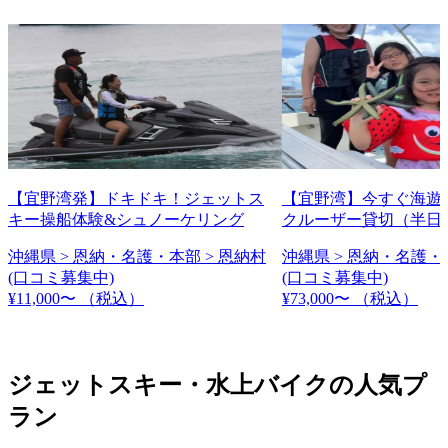
【宜野湾発】ドキドキ！ジェットス
【宜野湾】今すぐ海遊
キー操船体験&シュノーケリング
クルーザー貸切（半日
沖縄県 > 恩納・名護・本部 > 恩納村
沖縄県 > 恩納・名護・
(口コミ募集中)
(口コミ募集中)
¥11,000〜
（税込）
¥73,000〜
（税込）
ジェットスキー・水上バイクの人気プ
ラン