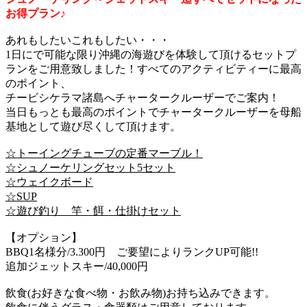
お得プラン♪
あれもしたいこれもしたい・・・
1日にで可能な限り沖縄の海遊びを体験して頂けるセットプ
ランをご用意致しました！すべてのアクティビティーに最高
のポイント、
チービシケラマ諸島へチャータークルーザーでご案内！
当日もっとも最高のポイントでチャータークルーザーを母船
基地として遊び尽くして頂けます。
☆トーイングチューブの定番マーブル！
☆シュノーケリングセット5セット
☆ウェイクボード
☆SUP
☆遊び釣り 竿・餌・仕掛けセット
【オプション】
BBQ1名様分/3.300円 ご要望によりランクUP可能!!
追加ジェットスキー/40,000円
飲食(お好きな食べ物・お飲み物)お持ち込みできます。