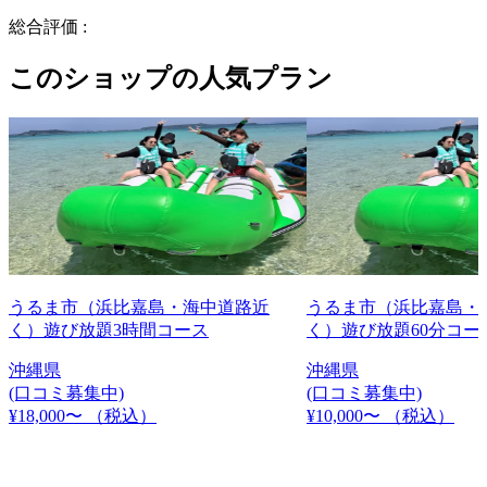
総合評価 :
このショップの人気プラン
うるま市（浜比嘉島・海中道路近
うるま市（浜比嘉島・
く）遊び放題3時間コース
く）遊び放題60分コー
沖縄県
沖縄県
(口コミ募集中)
(口コミ募集中)
¥18,000〜
（税込）
¥10,000〜
（税込）