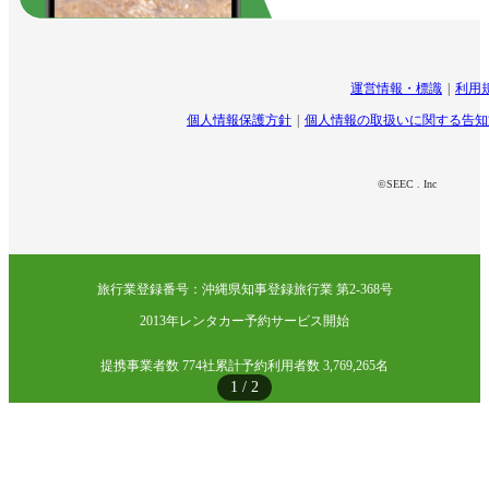
運営情報・標識
利用
個人情報保護方針
個人情報の取扱いに関する告知
©SEEC . Inc
旅行業登録番号：沖縄県知事登録旅行業 第2-368号
2013年レンタカー予約サービス開始
提携事業者数 774社
累計予約利用者数 3,769,265名
1
/
2