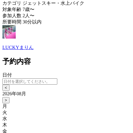
カテゴリ
ジェットスキー・水上バイク
対象年齢
7歳〜
参加人数
2人〜
所要時間
30分以内
LUCKYまりん
予約内容
日付
<
2026年08月
>
月
火
水
木
金