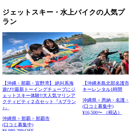
ジェットスキー・水上バイクの人気プ
ラン
【沖縄・那覇・宜野湾】 絶叫系海
【沖縄本島北部名護市
遊び!!最新トーイングチューブにジ
キーレンタル1時間
ェットスキー体験!!大人気マリンア
沖縄県 > 恩納・名護・
クティビティ２点セット『Aプラン
(口コミ募集中)
♪』
¥16,500〜
（税込）
沖縄県 > 那覇 > 那覇市
(口コミ募集中)
¥6,980
29%OFF