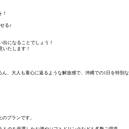
を！
せる♪
い出になることでしょう！
意いたします！
ろん、大人も童心に返るような解放感で、沖縄での1日を特別
上のプランです。
合うものを厳選したお酒やソフトドリンクなども多数ご用意。