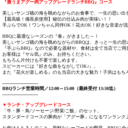
『激うまアグー肉アップグレードランチBBQ』コース
美しいサンゴ礁の海を眺めながらのお食事で、一生の思い出
【最高級！備長炭使用】秘伝の仕込み肉が美味い！！
手ぶらでOK！ワンちゃん同伴OK！花火OK！好きな音楽が流
BBQに最適なシーズンの『春』がきました～！
美しいサンゴ礁の海を眺めながらのBBQは、きっと一生の思
『手ぶらBBQ』なので必要な器材や、食材は全て当店でご用
お客様は『ヤル気』のみ、お持ちください。
もちろん片付けも不要で楽しめます。
スピーカーには『好きな曲をながしてOK♪』。
また『花火が楽しめる』のも当店の大きな魅力！子供はもち
-------------------------
BBQランチ営業時間／12:00～15:00（最終受付 13:30迄）
-------------------------
▼ランチ・アップグレードコース
「牛・豚・鳥/ソーセージ/野菜/ご飯」のセット。
スタンダードコースの豚肉が「アグー豚」になるワンランク
お肉はもちろんのこと、新鮮なシーフードや野菜、BBQに