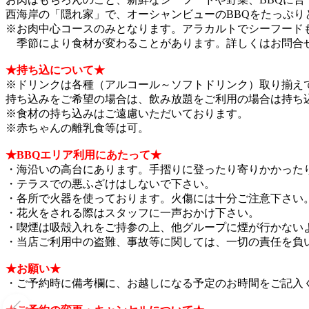
西海岸の「隠れ家」で、オーシャンビューのBBQをたっぷり
※お肉中心コースのみとなります。アラカルトでシーフード
季節により食材が変わることがあります。詳しくはお問合
★持ち込について★
※ドリンクは各種（アルコール～ソフトドリンク）取り揃え
持ち込みをご希望の場合は、飲み放題をご利用の場合は持ち
※食材の持ち込みはご遠慮いただいております。
※赤ちゃんの離乳食等は可。
★BBQエリア利用にあたって★
・海沿いの高台にあります。手摺りに登ったり寄りかかった
・テラスでの悪ふざけはしないで下さい。
・各所で火器を使っております。火傷には十分ご注意下さい
・花火をされる際はスタッフに一声おかけ下さい。
・喫煙は吸殻入れをご持参の上、他グループに煙が行かない
・当店ご利用中の盗難、事故等に関しては、一切の責任を負
★お願い★
・ご予約時に備考欄に、お越しになる予定のお時間をご記入