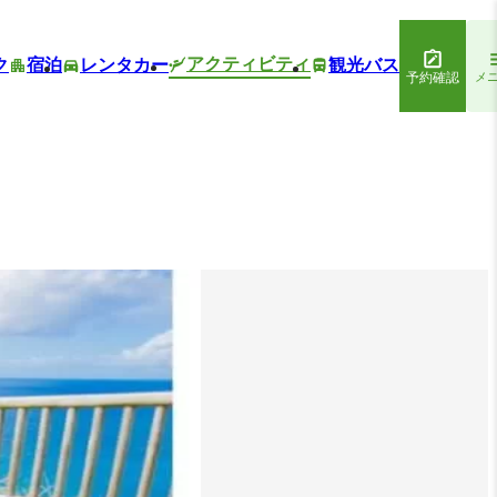
アクティビティ
ク
宿泊
レンタカー
観光バス
予約確認
メ