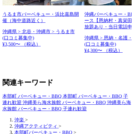
うるま市バーベキュー・浜比嘉島開
沖縄バーベキュー・B
催（海中道路近く）
ース【恩納村・真栄田
放題あり・当日電話申
沖縄県 > 北谷・沖縄市 > うるま市
(口コミ募集中)
沖縄県 > 恩納・名護・
¥3,500〜
（税込）
(口コミ募集中)
¥4,300〜
（税込）
関連キーワード
本部町 バーベキュー・BBQ
本部町 バーベキュー・BBQ 子
連れ歓迎
沖縄美ら海水族館 バーベキュー・BBQ
沖縄美ら海
水族館 バーベキュー・BBQ 子連れ歓迎
沖楽
>
沖縄アクティビティ
>
本部町バーベキュー・BBQ
>