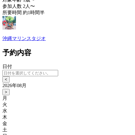
参加人数
2人〜
所要時間
約1時間半
沖縄マリンスタジオ
予約内容
日付
<
2026年08月
>
月
火
水
木
金
土