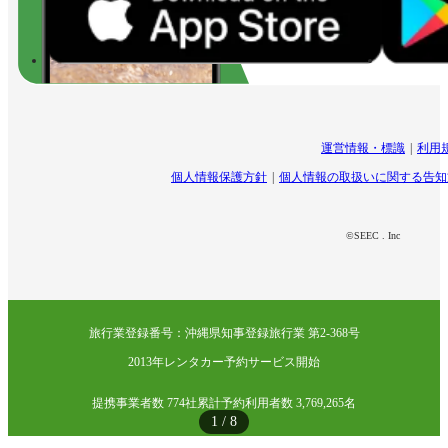
運営情報・標識
利用
個人情報保護方針
個人情報の取扱いに関する告知
©SEEC . Inc
旅行業登録番号：沖縄県知事登録旅行業 第2-368号
2013年レンタカー予約サービス開始
提携事業者数 774社
累計予約利用者数 3,769,265名
1
/
8