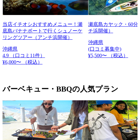
当店イチオシおすすめメニュー！瀬
瀬底島カヤック・60分
底島バナナボートで行くシュノーケ
チ浜開催）
リングツアー（アンチ浜開催）
沖縄県
沖縄県
(口コミ募集中)
4.9
（口コミ11件）
¥5,500〜
（税込）
¥6,000〜
（税込）
バーベキュー・BBQの人気プラン