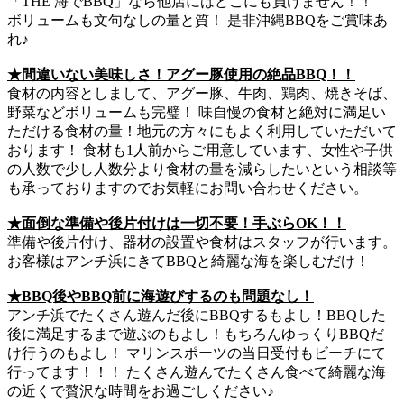
「THE 海でBBQ」なら他店にはどこにも負けません！！
ボリュームも文句なしの量と質！ 是非沖縄BBQをご賞味あ
れ♪
★間違いない美味しさ！アグー豚使用の絶品BBQ！！
食材の内容としまして、アグー豚、牛肉、鶏肉、焼きそば、
野菜などボリュームも完璧！ 味自慢の食材と絶対に満足い
ただける食材の量！地元の方々にもよく利用していただいて
おります！ 食材も1人前からご用意しています、女性や子供
の人数で少し人数分より食材の量を減らしたいという相談等
も承っておりますのでお気軽にお問い合わせください。
★面倒な準備や後片付けは一切不要！手ぶらOK！！
準備や後片付け、器材の設置や食材はスタッフが行います。
お客様はアンチ浜にきてBBQと綺麗な海を楽しむだけ！
★BBQ後やBBQ前に海遊びするのも問題なし！
アンチ浜でたくさん遊んだ後にBBQするもよし！BBQした
後に満足するまで遊ぶのもよし！もちろんゆっくりBBQだ
け行うのもよし！ マリンスポーツの当日受付もビーチにて
行ってます！！！ たくさん遊んでたくさん食べて綺麗な海
の近くで贅沢な時間をお過ごしください♪