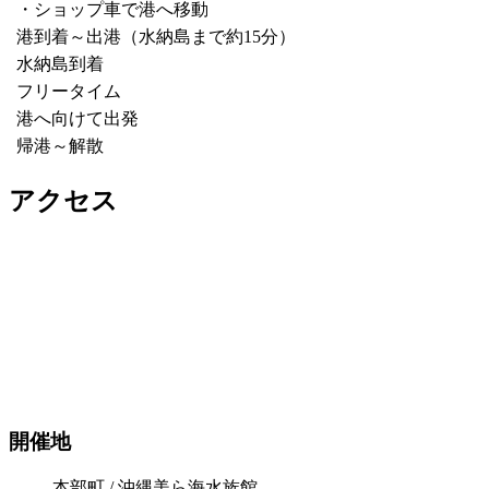
・ショップ車で港へ移動
港到着～出港（水納島まで約15分）
水納島到着
フリータイム
港へ向けて出発
帰港～解散
アクセス
開催地
本部町 / 沖縄美ら海水族館