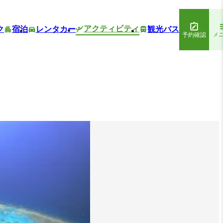
アクティビティ
ク
宿泊
レンタカー
観光バス
予約確認
メ