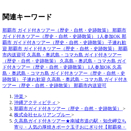
関連キーワード
那覇市 ガイド付きツアー（歴史・自然・史跡散策）
那覇市
ガイド付きツアー（歴史・自然・史跡散策） 1人参加OK
那
覇市 ガイド付きツアー（歴史・自然・史跡散策） 子連れ歓
迎
那覇市 ガイド付きツアー（歴史・自然・史跡散策） 那覇
市内送迎可
久高島・奥武島・コマカ島 ガイド付きツアー
（歴史・自然・史跡散策）
久高島・奥武島・コマカ島 ガイ
ド付きツアー（歴史・自然・史跡散策） 1人参加OK
久高
島・奥武島・コマカ島 ガイド付きツアー（歴史・自然・史
跡散策） 子連れ歓迎
久高島・奥武島・コマカ島 ガイド付き
ツアー（歴史・自然・史跡散策） 那覇市内送迎可
沖楽
>
沖縄アクティビティ
>
那覇市ガイド付きツアー（歴史・自然・史跡散策）
>
株式会社セルリアンブルー
>
久高島ガイド付きツアー★南城市道の駅・知念岬立ち
寄り・人気の厚焼きポーク玉子おにぎり付【那覇発・