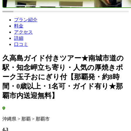
プラン紹介
料金
アクセス
詳細
口コミ
久高島ガイド付きツアー★南城市道の
駅・知念岬立ち寄り・人気の厚焼きポ
ーク玉子おにぎり付【那覇発・約8時
間・0歳以上・1名可・ガイド有り★那
覇市内送迎無料】
沖縄県 > 那覇 > 那覇市
4.3