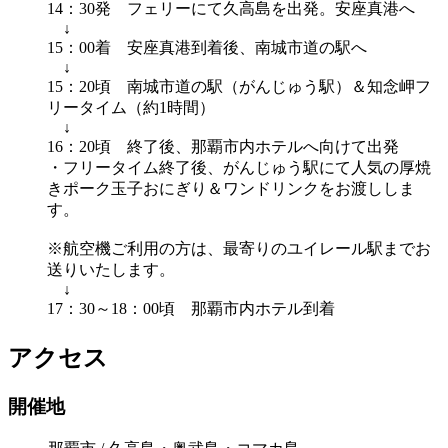
14：30発 フェリーにて久高島を出発。安座真港へ
↓
15：00着 安座真港到着後、南城市道の駅へ
↓
15：20頃 南城市道の駅（がんじゅう駅）＆知念岬フ
リータイム（約1時間）
↓
16：20頃 終了後、那覇市内ホテルへ向けて出発
・フリータイム終了後、がんじゅう駅にて人気の厚焼
きポーク玉子おにぎり＆ワンドリンクをお渡ししま
す。
※航空機ご利用の方は、最寄りのユイレール駅までお
送りいたします。
↓
17：30～18：00頃 那覇市内ホテル到着
アクセス
開催地