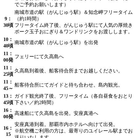
でご予約お願いします）
南城市道の駅（がんじゅう駅）＆知念岬フリータイム
9：
（約1時間）
30頃
フリータイム終了後、がんじゅう駅にて人気の厚焼き
ポーク玉子おにぎり＆ワンドリンクをお渡しします。
10：
南城市道の駅（がんじゅう駅）を出発
40頃
11：
フェリーにて久高島へ
00発
11：
久高島到着後、船客待合所までお越しください。
25頃
11：
船客待合所にてガイドと待ち合わせ。島内観光。
45～
13：
ガイド観光終了後、フリータイム（各自昼食をおとり
45頃
下さい／約2時間）
16：
高速船にて久高島を出発。安座真港へ
00発
安座真港到着。那覇市内ホテルへ向けて出発。
16：
※航空機ご利用の方は、最寄りのユイレール駅までお
15
送りいたします。