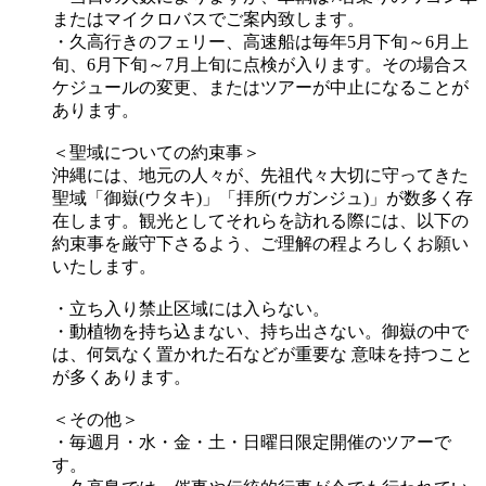
またはマイクロバスでご案内致します。
・久高行きのフェリー、高速船は毎年5月下旬～6月上
旬、6月下旬～7月上旬に点検が入ります。その場合ス
ケジュールの変更、またはツアーが中止になることが
あります。
＜聖域についての約束事＞
沖縄には、地元の人々が、先祖代々大切に守ってきた
聖域「御嶽(ウタキ)」「拝所(ウガンジュ)」が数多く存
在します。観光としてそれらを訪れる際には、以下の
約束事を厳守下さるよう、ご理解の程よろしくお願い
いたします。
・立ち入り禁止区域には入らない。
・動植物を持ち込まない、持ち出さない。御嶽の中で
は、何気なく置かれた石などが重要な 意味を持つこと
が多くあります。
＜その他＞
・毎週月・水・金・土・日曜日限定開催のツアーで
す。