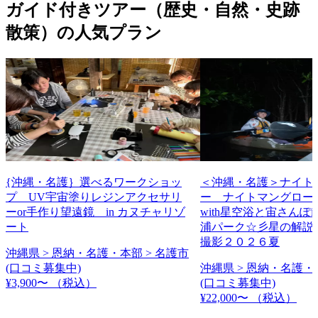
ガイド付きツアー（歴史・自然・史跡
散策）の人気プラン
{沖縄・名護｝選べるワークショッ
＜沖縄・名護＞ナイト
プ UV宇宙塗りレジンアクセサリ
ー ナイトマングロー
ーor手作り望遠鏡 in カヌチャリゾ
with星空浴と宙さんぽi
ート
浦パーク☆彡星の解説
撮影２０２６夏
沖縄県 > 恩納・名護・本部 > 名護市
(口コミ募集中)
沖縄県 > 恩納・名護・
¥3,900〜
（税込）
(口コミ募集中)
¥22,000〜
（税込）