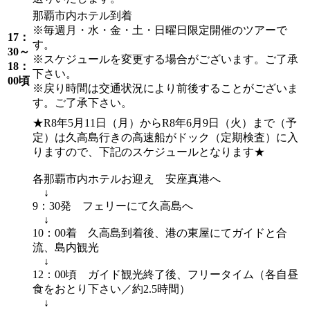
那覇市内ホテル到着
※毎週月・水・金・土・日曜日限定開催のツアーで
17：
す。
30～
※スケジュールを変更する場合がございます。ご了承
18：
下さい。
00頃
※戻り時間は交通状況により前後することがございま
す。ご了承下さい。
★R8年5月11日（月）からR8年6月9日（火）まで（予
定）は久高島行きの高速船がドック（定期検査）に入
りますので、下記のスケジュールとなります★
各那覇市内ホテルお迎え 安座真港へ
↓
9：30発 フェリーにて久高島へ
↓
10：00着 久高島到着後、港の東屋にてガイドと合
流、島内観光
↓
12：00頃 ガイド観光終了後、フリータイム（各自昼
食をおとり下さい／約2.5時間）
↓