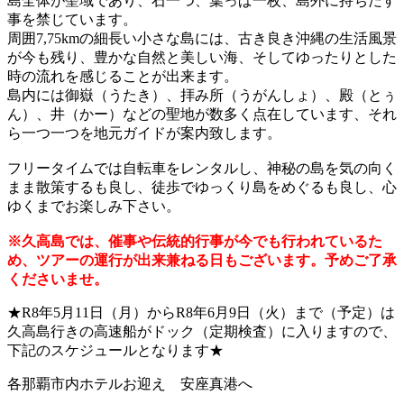
島全体が聖域であり、石一つ、葉っぱ一枚、島外に持ちだす
事を禁じています。
周囲7,75kmの細長い小さな島には、古き良き沖縄の生活風景
が今も残り、豊かな自然と美しい海、そしてゆったりとした
時の流れを感じることが出来ます。
島内には御嶽（うたき）、拝み所（うがんしょ）、殿（とぅ
ん）、井（かー）などの聖地が数多く点在しています、それ
ら一つ一つを地元ガイドが案内致します。
フリータイムでは自転車をレンタルし、神秘の島を気の向く
まま散策するも良し、徒歩でゆっくり島をめぐるも良し、心
ゆくまでお楽しみ下さい。
※久高島では、催事や伝統的行事が今でも行われているた
め、ツアーの運行が出来兼ねる日もございます。予めご了承
くださいませ。
★R8年5月11日（月）からR8年6月9日（火）まで（予定）は
久高島行きの高速船がドック（定期検査）に入りますので、
下記のスケジュールとなります★
各那覇市内ホテルお迎え 安座真港へ