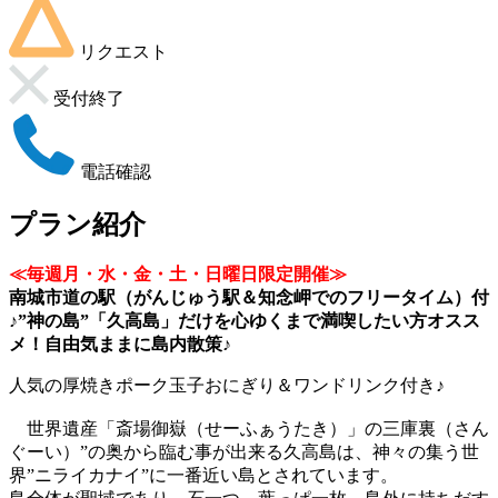
リクエスト
受付終了
電話確認
プラン紹介
≪毎週月・水・金・土・日曜日限定開催≫
南城市道の駅（がんじゅう駅＆知念岬でのフリータイム）付
♪”神の島”「久高島」だけを心ゆくまで満喫したい方オスス
メ！自由気ままに島内散策♪
人気の厚焼きポーク玉子おにぎり＆ワンドリンク付き♪
世界遺産「斎場御嶽（せーふぁうたき）」の三庫裏（さん
ぐーい）”の奥から臨む事が出来る久高島は、神々の集う世
界”ニライカナイ”に一番近い島とされています。