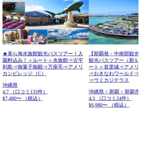
★美ら海水族館観光バスツアー！入
【那覇発・中南部観光
園料込み！＜ルート＞水族館⇒古宇
観光バスツアー（新A
利島⇒御菓子御殿⇒万座毛⇒アメリ
ート＞首里城⇒アメリ
カンビレッジ（C）
⇒おきなわワールド⇒
⇒ウミカジテラス
沖縄県
4.7
（口コミ133件）
沖縄県 > 那覇 > 那覇市
¥7,480〜
（税込）
4.5
（口コミ24件）
¥6,980〜
（税込）