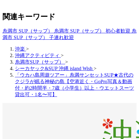
関連キーワード
糸満市 SUP（サップ）
糸満市 SUP（サップ） 初心者歓迎
糸
満市 SUP（サップ） 子連れ歓迎
沖楽
>
沖縄アクティビティ
>
糸満市SUP（サップ）
>
シーカヤック&SUP 沖縄 island Wish
>
「ウカハ島周遊ツアー」糸満サンセットSUP★古代の
クジラが眠る神秘の島【空港近く・GoPro写真＆動画
付・約2時間半・7歳（小学生）以上・ウエットスーツ
貸出可・1名〜可】