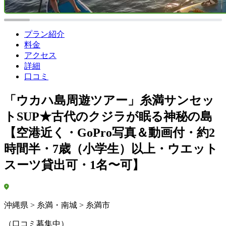
プラン紹介
料金
アクセス
詳細
口コミ
「ウカハ島周遊ツアー」糸満サンセッ
トSUP★古代のクジラが眠る神秘の島
【空港近く・GoPro写真＆動画付・約2
時間半・7歳（小学生）以上・ウエット
スーツ貸出可・1名〜可】
沖縄県 > 糸満・南城 > 糸満市
（口コミ募集中）