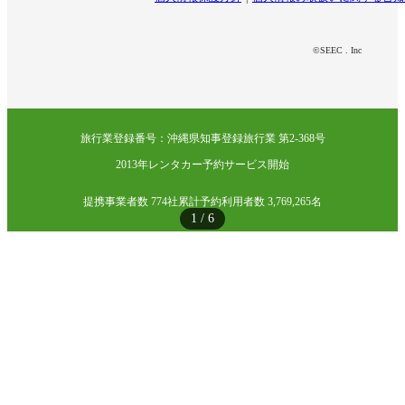
©SEEC . Inc
旅行業登録番号：沖縄県知事登録旅行業 第2-368号
2013年レンタカー予約サービス開始
提携事業者数 774社
累計予約利用者数 3,769,265名
1
/
6