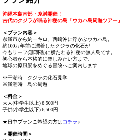
沖縄本島南部・糸満開催！
古代のクジラが眠る神秘の島「ウカハ島周遊ツアー」
＜プラン内容＞
糸満市から約一キロ、西崎沖に浮かぶウカハ島。
約100万年前に漂着したクジラの化石が
今もリーフ(珊瑚礁)に横たわる神秘の無人島です。
初心者から本格的に楽しみたい方まで、
地球の原風景をめぐる冒険へご案内します！
※干潮時：クジラの化石見学
※満潮時：島の周遊
＜料金＞
大人(中学生以上) 8,500円
子供(小学生以下) 6,500円
★日中プランご希望の方は
コチラ
♪
＜開催時間＞