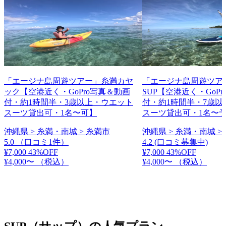
「エージナ島周遊ツアー」糸満カヤ
「エージナ島周遊ツア
ック【空港近く・GoPro写真＆動画
SUP【空港近く・GoP
付・約1時間半・3歳以上・ウエット
付・約1時間半・7歳以
スーツ貸出可・1名〜可】
スーツ貸出可・1名〜
沖縄県 > 糸満・南城 > 糸満市
沖縄県 > 糸満・南城 >
5.0
（口コミ1件）
4.2
(口コミ募集中)
¥7,000
43%OFF
¥7,000
43%OFF
¥4,000〜
（税込）
¥4,000〜
（税込）