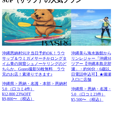
SUP（サップ）の人気プラン
沖縄恩納村SUP 当日予約OK！ラウ
沖縄美ら海水族館から
サップ＆ウミガメサーチかロングタ
リンレジャー『沖縄SU
イム青の洞窟シュノーケリングのど
ツアー【沖縄本島北部
ちらか。Gopro撮影50枚無料 ラウ
瀬」・約90分・6歳以
兄のお店！素潜りできます♪
日電話申込可】★備瀬
入口に店舗
沖縄県 > 恩納・名護・本部 > 恩納村
5.0
（口コミ4件）
沖縄県 > 恩納・名護・
¥12,800
23%OFF
5.0
（口コミ23件）
¥9,800〜
（税込）
¥5,500〜
（税込）