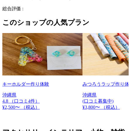
総合評価 :
このショップの人気プラン
キーホルダー作り体験
みつろうラップ作り体
沖縄県
沖縄県
4.8
（口コミ4件）
(口コミ募集中)
¥2,500〜
（税込）
¥3,800〜
（税込）