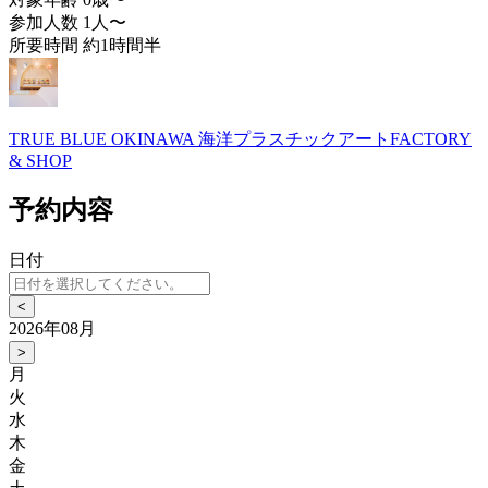
参加人数
1人〜
所要時間
約1時間半
TRUE BLUE OKINAWA 海洋プラスチックアートFACTORY
& SHOP
予約内容
日付
<
2026年08月
>
月
火
水
木
金