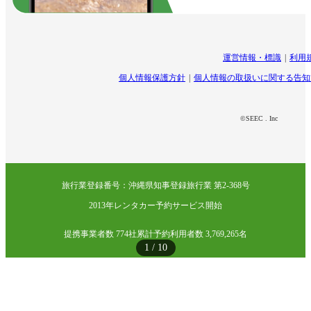
運営情報・標識
利用
個人情報保護方針
個人情報の取扱いに関する告知
©SEEC . Inc
旅行業登録番号：沖縄県知事登録旅行業 第2-368号
2013年レンタカー予約サービス開始
提携事業者数 774社
累計予約利用者数 3,769,265名
1
/
10