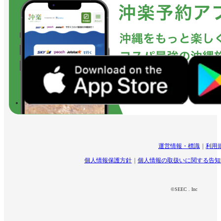
運営情報・標識
利用
個人情報保護方針
個人情報の取扱いに関する告知
©SEEC . Inc