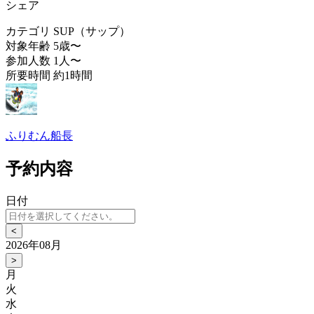
シェア
カテゴリ
SUP（サップ）
対象年齢
5歳〜
参加人数
1人〜
所要時間
約1時間
ふりむん船長
予約内容
日付
<
2026年08月
>
月
火
水