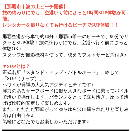
【那覇市｜波の上ビーチ開催】
旅の終わりにでも、空港いく前にさっと1時間SUP体験が可
能。
レンタカーを借りなくても行けるビーチでSUP体験！！
那覇空港から車で約10分！那覇市唯一のビーチで、90分でサ
クッとSUP体験！旅の終わりにでも、空港へ行く前にさっと
体験OK♪
スタッフが撮影機材を使って、映えるフォトサービス付き♪
▼SUPとは？
正式名所『スタンド・アップ・パドルボード』、略して
「SUP（サップ）」
ハワイが発祥の大人気アクティビティです♪
浮力のあるサーフボードに似た大きなボードに乗ってパドル
で漕いで操作します。バランスをとって立ち漕ぎ、座って漕
げば比較的安定して楽しめます♪
また、ただただ寝転がってゆらゆら波に揺られたりと楽しみ
方は自由自在♬
気軽にどなたでもお楽しみいただけます♪