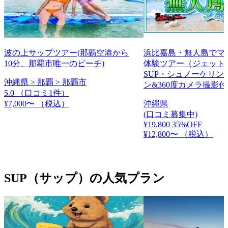
波の上サップツアー(那覇空港から
浜比嘉島・無人島でマ
10分、那覇市唯一のビーチ)
体験ツアー（ジェット
SUP・シュノーケリン
沖縄県 > 那覇 > 那覇市
ン&360度カメラ撮影
5.0
（口コミ1件）
¥7,000〜
（税込）
沖縄県
(口コミ募集中)
¥19,800
35%OFF
¥12,800〜
（税込）
SUP（サップ）の人気プラン