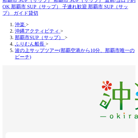
那覇市 SUP（サップ）
那覇市 SUP（サップ） 直前/当日予約
OK
那覇市 SUP（サップ） 子連れ歓迎
那覇市 SUP（サッ
プ） ガイド貸切
沖楽
>
沖縄アクティビティ
>
那覇市SUP（サップ）
>
ふりむん船長
>
波の上サップツアー(那覇空港から10分、那覇市唯一の
ビーチ)