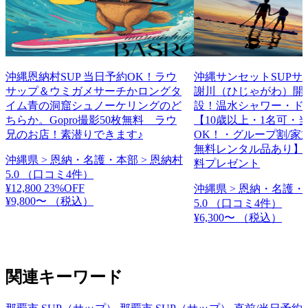
沖縄恩納村SUP 当日予約OK！ラウ
沖縄サンセットSUPサ
サップ＆ウミガメサーチかロングタ
謝川（ひじゃがわ）開
イム青の洞窟シュノーケリングのど
設！温水シャワー・ド
ちらか。Gopro撮影50枚無料 ラウ
【10歳以上・1名可・
兄のお店！素潜りできます♪
OK！・グループ割/家
無料レンタル品あり】
沖縄県 > 恩納・名護・本部 > 恩納村
料プレゼント
5.0
（口コミ4件）
¥12,800
23%OFF
沖縄県 > 恩納・名護・
¥9,800〜
（税込）
5.0
（口コミ4件）
¥6,300〜
（税込）
関連キーワード