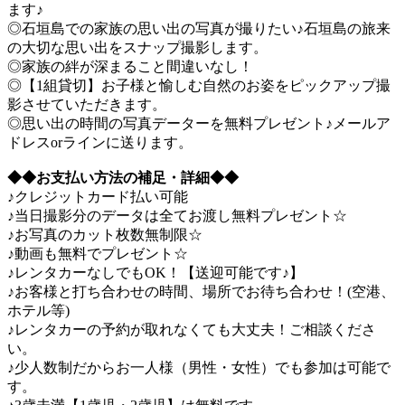
ます♪
◎石垣島での家族の思い出の写真が撮りたい♪石垣島の旅来
の大切な思い出をスナップ撮影します。
◎家族の絆が深まること間違いなし！
◎【1組貸切】お子様と愉しむ自然のお姿をピックアップ撮
影させていただきます。
◎思い出の時間の写真データーを無料プレゼント♪メールア
ドレスorラインに送ります。
◆◆お支払い方法の補足・詳細
◆◆
♪クレジットカード払い可能
♪当日撮影分のデータは全てお渡し無料プレゼント☆
♪お写真のカット枚数無制限☆
♪動画も無料でプレゼント☆
♪レンタカーなしでもOK！【送迎可能です♪】
♪お客様と打ち合わせの時間、場所でお待ち合わせ！(空港、
ホテル等)
♪レンタカーの予約が取れなくても大丈夫！ご相談くださ
い。
♪少人数制だからお一人様（男性・女性）でも参加は可能で
す。