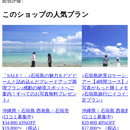
総合評価 :
このショップの人気プラン
「SALE！」♪石垣島の魅力をどどど
♪石垣島絶景ロケーシ
ーんと詰め込んだグレードアップ満
アー【4時間コース】♪
喫プラン♪感動の秘境スポットへご
写真がもっと輝くメモ
案内！すべてのお写真無料プレゼン
♪石垣島旅行にイコイ
ト♪
定プラン♪
沖縄県 > 石垣島 西表島 > 石垣市
沖縄県 > 石垣島 西表島
(口コミ募集中)
(口コミ募集中)
¥34,800
43%OFF
¥29,800
40%OFF
¥19,800〜
（税込）
¥17,800〜
（税込）