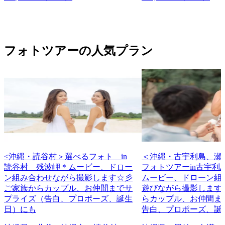
フォトツアーの人気プラン
<沖縄・読谷村＞選べるフォト in
＜沖縄・古宇利島、瀬
読谷村 残波岬＊ムービー、ドロー
フォトツアーin古宇利
ン組み合わせながら撮影します☆彡
ムービー、ドローン組
ご家族からカップル、お仲間までサ
遊びながら撮影します
プライズ（告白、プロポーズ、誕生
らカップル、お仲間ま
日）にも
告白、プロポーズ、誕