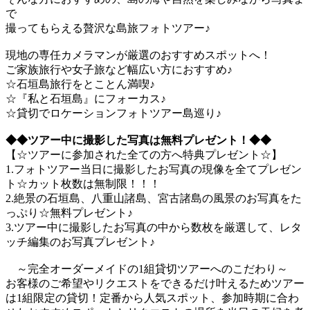
で
撮ってもらえる贅沢な島旅フォトツアー♪
現地の専任カメラマンが厳選のおすすめスポットへ！
ご家族旅行や女子旅など幅広い方におすすめ♪
☆石垣島旅行をとことん満喫♪
☆『私と石垣島』にフォーカス♪
☆貸切でロケーションフォトツアー島巡り♪
◆◆ツアー中に撮影した写真は無料プレゼント！◆◆
【☆ツアーに参加された全ての方へ特典プレゼント☆】
1.フォトツアー当日に撮影したお写真の現像を全てプレゼン
ト☆カット枚数は無制限！！！
2.絶景の石垣島、八重山諸島、宮古諸島の風景のお写真をた
っぷり☆無料プレゼント♪
3.ツアー中に撮影したお写真の中から数枚を厳選して、レタ
ッチ編集のお写真プレゼント♪
～完全オーダーメイドの1組貸切ツアーへのこだわり～
お客様のご希望やリクエストをできるだけ叶えるためツアー
は1組限定の貸切！定番から人気スポット、参加時期に合わ