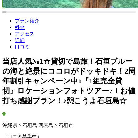
プラン紹介
料金
アクセス
詳細
口コミ
当店人気№1☆貸切で島旅！石垣ブルー
の海と絶景にココロがドッキドキ！2周
年割引キャンペーン中♪『1組完全貸
切』ロケーションフォトツアー♪！お値
打ち感謝プラン！♪憩こうよ石垣島☆
沖縄県 > 石垣島 西表島 > 石垣市
（口コミ募集中）