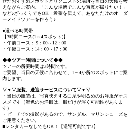
せたおすすめスポットとリクエストの場所を当日の天候を考
えながらご案内。「こんな場所でこんな写真が撮りたい！」
など♪ざっくりでもOK！希望を伝えて、あなただけのオーダ
ーメイドツアーを作ろう♪
●選べる時間帯
【3時間コース(1～4スポット)】
・午前コース： 9：00～12：00
・午後コース：14：00～17：00
◆◆ツアー時間について◆◆
ツアーの所要時間は3時間です。
ご要望、当日の天候に合わせて、1～4か所のスポットにご案
内します。
▽▼▽服装、送迎サービスについて▽▼▽
・当日の服装は、写真映えする白系や明るめのお洋服がオス
スメです（濃色のお洋服は、服だけが浮く可能性がありま
す）
・ビーチでの撮影があるので、サンダル、マリンシューズを
ご用意ください。
■レンタカーなしでもOK！【送迎可能です♪】