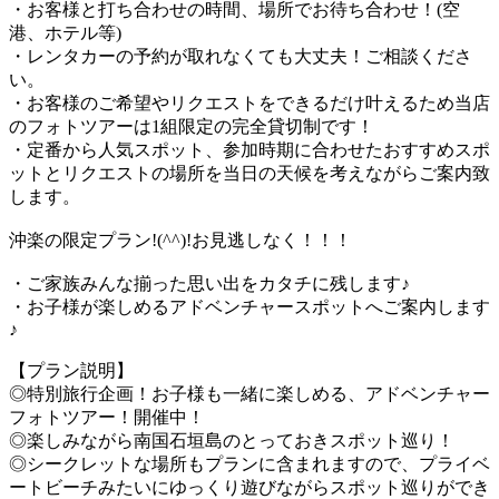
・お客様と打ち合わせの時間、場所でお待ち合わせ！(空
港、ホテル等)
・レンタカーの予約が取れなくても大丈夫！ご相談くださ
い。
・お客様のご希望やリクエストをできるだけ叶えるため当店
のフォトツアーは1組限定の完全貸切制です！
・定番から人気スポット、参加時期に合わせたおすすめスポ
ットとリクエストの場所を当日の天候を考えながらご案内致
します。
沖楽の限定プラン!(^^)!お見逃しなく！！！
・ご家族みんな揃った思い出をカタチに残します♪
・お子様が楽しめるアドベンチャースポットへご案内します
♪
【プラン説明】
◎特別旅行企画！お子様も一緒に楽しめる、アドベンチャー
フォトツアー！開催中！
◎楽しみながら南国石垣島のとっておきスポット巡り！
◎シークレットな場所もプランに含まれますので、プライベ
ートビーチみたいにゆっくり遊びながらスポット巡りができ