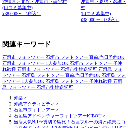
沖縄県 > 北谷・沖縄市 > 読谷村
沖縄県 > 恩納・名護・
(口コミ募集中)
村
¥38,000〜
（税込）
(口コミ募集中)
¥38,000〜
（税込）
関連キーワード
石垣市 フォトツアー
石垣市 フォトツアー 直前/当日予約OK
石垣市 フォトツアー 1人参加OK
石垣市 フォトツアー 子連
れ歓迎
石垣市 フォトツアー 石垣市街地送迎可
石垣島 フォ
トツアー
石垣島 フォトツアー 直前/当日予約OK
石垣島 フォ
トツアー 1人参加OK
石垣島 フォトツアー 子連れ歓迎
石垣
島 フォトツアー 石垣市街地送迎可
沖楽
>
沖縄アクティビティ
>
石垣市フォトツアー
>
石垣島アドベンチャーフォトツアーKIBOU
>
当店人気№1☆貸切で島旅！石垣ブルーの海と絶景にコ
コロがドッキドキ！2周年割引キャンペーン中♪『1組完