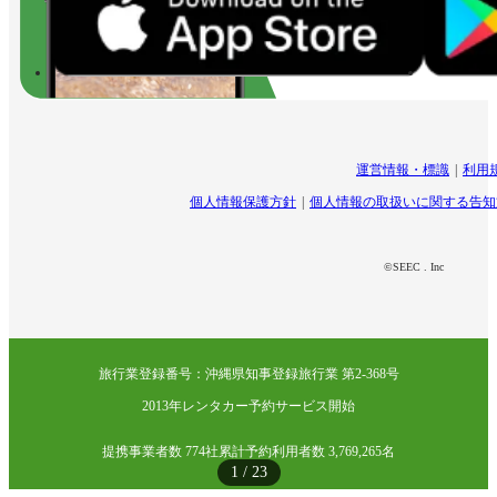
運営情報・標識
利用
個人情報保護方針
個人情報の取扱いに関する告知
©SEEC . Inc
旅行業登録番号：沖縄県知事登録旅行業 第2-368号
2013年レンタカー予約サービス開始
提携事業者数 774社
累計予約利用者数 3,769,265名
1
/
23