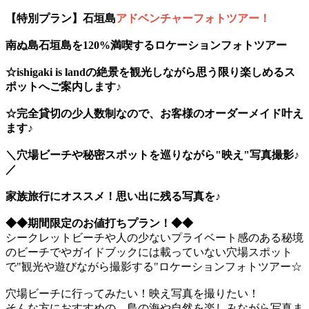
【特別プラン】石垣島
アドベンチャーフォトツアー！
南ぬ島石垣島を120%満喫するロケーションフォトツアー
☆ishigaki is landの絶景を観光しながら思う限り楽しめるス
ポットへご案内します♪
☆完全貸切の少人数制なので、お客様のオーダーメイド叶え
ます♪
＼穴場ビーチや秘密スポットを巡りながら"映え"写真撮影♪
／
家族旅行にオススメ！思い出に残る写真を♪
◆◆期間限定のお値打ちプラン！◆◆
シークレットビーチや人の少ないプライベート感のある秘境
のビーチでやガイドブックには載っていない穴場スポット
で"観光や遊びながら撮影する"ロケーションフォトツアー☆
穴場ビーチに行ってみたい！映え写真を撮りたい！
そんな方におすすめの、島の海や自然を楽しみながら写真ま