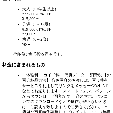
大人（中学生以上）
¥27,800
43%OFF
¥15,800〜
子供（3～12歳）
¥19,800
61%OFF
¥7,800〜
幼児（0～2歳）
¥0〜
※価格は全て税込表示です。
料金に含まれるもの
・体験料 ・ガイド料 ・写真データ ・消費税 【お
写真納品方法】 ◎お写真のお渡しは、写真共有
サービスを利用してリンクをメッセージやLINE
などでお送りします。スマートフォン、パソコン
からダウンロード可能です。 ◎スマホ、パソコ
ンでのダウンロードなどの操作が解らないとき
は、ご説明を致しますのでご安心ください。 ＊
簡単な写真編集調整してプレゼントします（半目