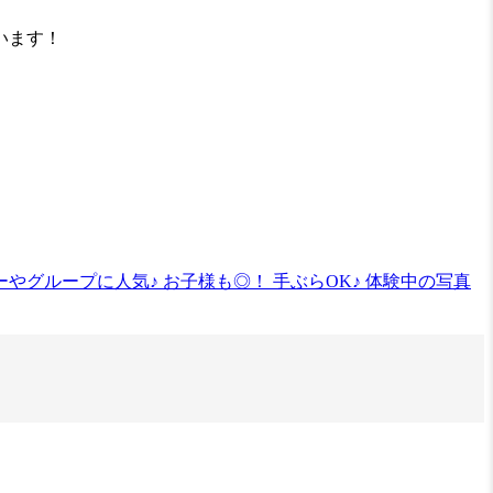
います！
やグループに人気♪ お子様も◎！ 手ぶらOK♪ 体験中の写真