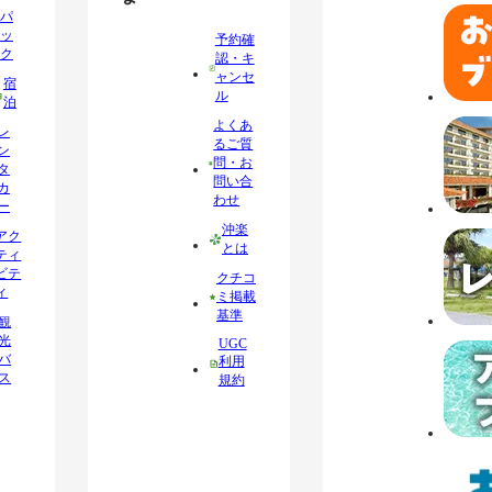
パ
ッ
予約確
ク
認・キ
ャンセ
宿
ル
泊
よくあ
レ
るご質
ン
問・お
タ
問い合
カ
わせ
ー
沖楽
アク
とは
ティ
ビテ
クチコ
ィ
ミ掲載
基準
観
光
UGC
バ
利用
ス
規約