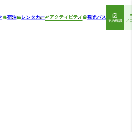
アクティビティ
ク
宿泊
レンタカー
観光バス
予約確認
メ