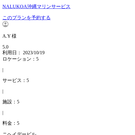
NALUKOA沖縄マリンサービス
このプランを予約する
A.Y 様
5.0
利用日： 2023/10/19
ロケーション：5
|
サービス：5
|
施設：5
|
料金：5
ニヘイデービル