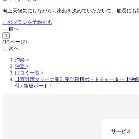
海上天候気にしながらも出船を決めていただいて、船長にも
このプランを予約する
前へ
1
(1/1ページ)
次へ
沖楽
>
沖楽
>
口コミ一覧
>
【宜野湾マリーナ発】完全貸切ボートチャーター【沖縄体験
付♪ 新艇ボート！
サービス