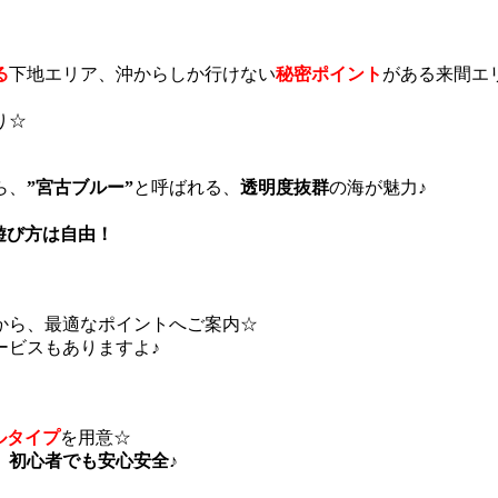
る
下地エリア、沖からしか行けない
秘密ポイント
がある来間エ
り☆
ら、
”宮古ブルー”
と呼ばれる、
透明度抜群
の海が魅力♪
遊び方は自由！
から、最適なポイントへご案内☆
ービスもありますよ♪
ルタイプ
を用意☆
、
初心者でも安心安全♪