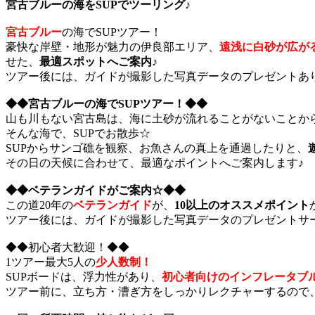
宮古ブルーの海をSUPでツーリング♪
宮古ブルー
の海でSUPツアー！
豪快な岸壁・地形が魅力の伊良部エリア、
遠浅に白砂が広が
せた、
最適スポットへご案内♪
ツアー後には、ガイドが撮影した写真データのプレゼントあ
◆◆宮古ブルーの海でSUPツアー！◆◆
山も川もない宮古島は、海に土砂が流れることがないことか
そんな海で、SUPでお散歩☆
SUPからサンゴ礁を観察、お魚さんの真上を通過したりと、
その日の天候に合わせて、最適なポイントへご案内します♪
◆◆ベテランガイドがご案内☆◆◆
この道20年の
ベテランガイド
が、
10以上のオススメポイント
ツアー後には、ガイドが撮影した写真データのプレゼントサ
◆◆初心者大歓迎！◆◆
1ツアー最大5人の
少人数制！
SUPボードは、浮力性があり、
初心者向けのインフレータブ
ツアー前に、立ち方・漕ぎ方をしっかりレクチャーするので