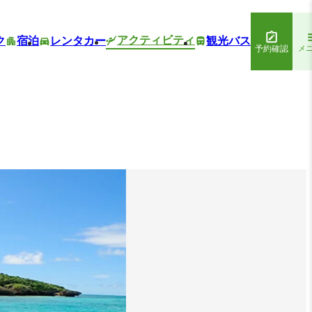
アクティビティ
ク
宿泊
レンタカー
観光バス
予約確認
メ