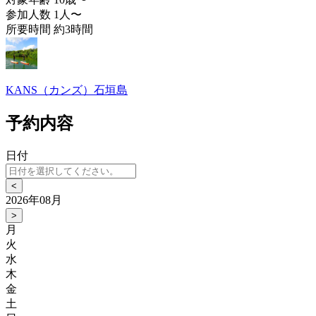
参加人数
1人〜
所要時間
約3時間
KANS（カンズ）石垣島
予約内容
日付
<
2026年08月
>
月
火
水
木
金
土