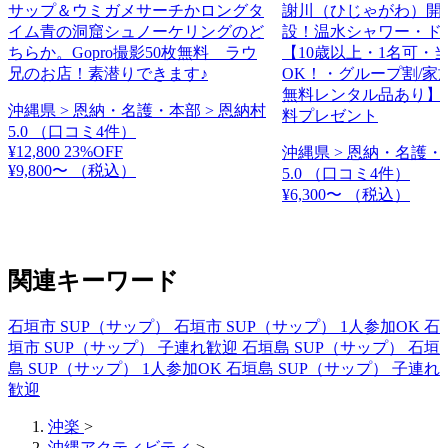
サップ＆ウミガメサーチかロングタ
謝川（ひじゃがわ）開
イム青の洞窟シュノーケリングのど
設！温水シャワー・ド
ちらか。Gopro撮影50枚無料 ラウ
【10歳以上・1名可・
兄のお店！素潜りできます♪
OK！・グループ割/家
無料レンタル品あり】
沖縄県 > 恩納・名護・本部 > 恩納村
料プレゼント
5.0
（口コミ4件）
¥12,800
23%OFF
沖縄県 > 恩納・名護・
¥9,800〜
（税込）
5.0
（口コミ4件）
¥6,300〜
（税込）
関連キーワード
石垣市 SUP（サップ）
石垣市 SUP（サップ） 1人参加OK
石
垣市 SUP（サップ） 子連れ歓迎
石垣島 SUP（サップ）
石垣
島 SUP（サップ） 1人参加OK
石垣島 SUP（サップ） 子連れ
歓迎
沖楽
>
沖縄アクティビティ
>