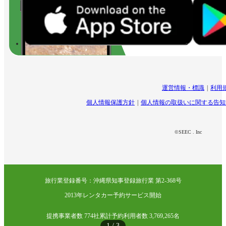
運営情報・標識
利用
個人情報保護方針
個人情報の取扱いに関する告知
©SEEC . Inc
旅行業登録番号：沖縄県知事登録旅行業 第2-368号
2013年レンタカー予約サービス開始
提携事業者数 774社
累計予約利用者数 3,769,265名
1
/
3