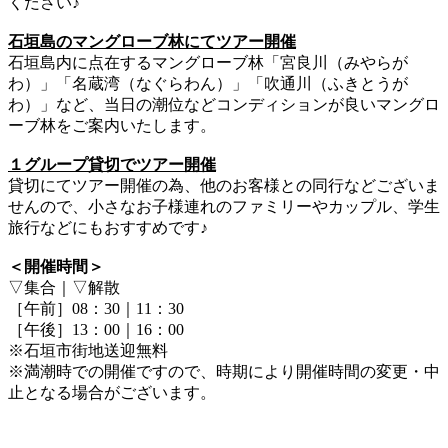
ください♪
石垣島のマングローブ林にてツアー開催
石垣島内に点在するマングローブ林「宮良川（みやらが
わ）」「名蔵湾（なぐらわん）」「吹通川（ふきとうが
わ）」など、当日の潮位などコンディションが良いマングロ
ーブ林をご案内いたします。
１グループ貸切でツアー開催
貸切にてツアー開催の為、他のお客様との同行などございま
せんので、小さなお子様連れのファミリーやカップル、学生
旅行などにもおすすめです♪
＜開催時間＞
▽集合｜▽解散
［午前］08：30｜11：30
［午後］13：00｜16：00
※石垣市街地送迎無料
※満潮時での開催ですので、時期により開催時間の変更・中
止となる場合がございます。