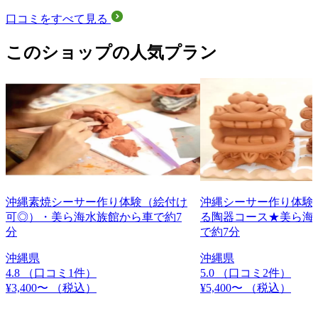
口コミをすべて見る
このショップの人気プラン
沖縄素焼シーサー作り体験（絵付け
沖縄シーサー作り体験
可◎）・美ら海水族館から車で約7
る陶器コース★美ら海
分
で約7分
沖縄県
沖縄県
4.8
（口コミ1件）
5.0
（口コミ2件）
¥3,400〜
（税込）
¥5,400〜
（税込）