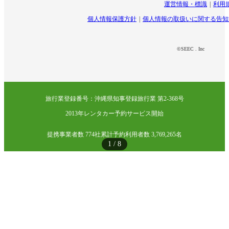
運営情報・標識
利用
個人情報保護方針
個人情報の取扱いに関する告知
©SEEC . Inc
旅行業登録番号：沖縄県知事登録旅行業 第2-368号
2013年レンタカー予約サービス開始
提携事業者数 774社
累計予約利用者数 3,769,265名
1
/
8