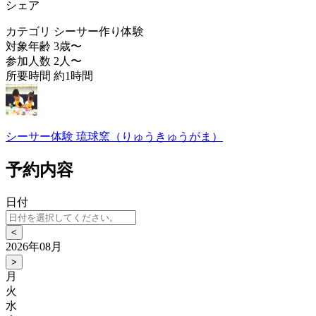
シェア
カテゴリ
シーサー作り体験
対象年齢
3歳〜
参加人数
2人〜
所要時間
約1時間
シーサー体験 琉球窯（りゅうきゅうがま）
予約内容
日付
<
2026年08月
>
月
火
水