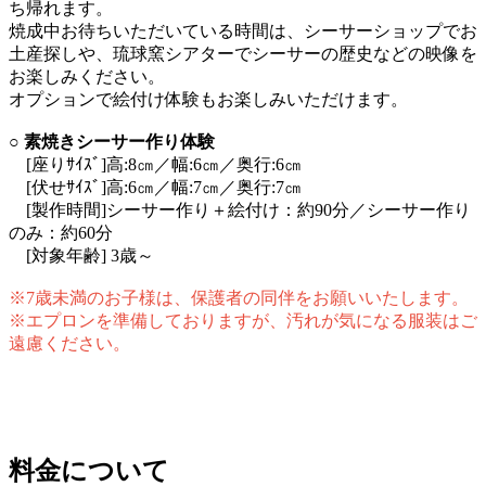
ち帰れます。
焼成中お待ちいただいている時間は、シーサーショップでお
土産探しや、琉球窯シアターでシーサーの歴史などの映像を
お楽しみください。
オプションで絵付け体験もお楽しみいただけます。
○ 素焼きシーサー作り体験
[座りｻｲｽﾞ]高:8㎝／幅:6㎝／奥行:6㎝
[伏せｻｲｽﾞ]高:6㎝／幅:7㎝／奥行:7㎝
[製作時間]シーサー作り＋絵付け：約90分／シーサー作り
のみ：約60分
[対象年齢] 3歳～
※7歳未満のお子様は、保護者の同伴をお願いいたします。
※エプロンを準備しておりますが、汚れが気になる服装はご
遠慮ください。
料金について