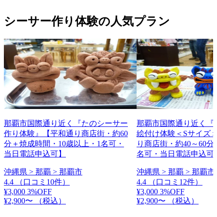
シーサー作り体験の人気プラン
那覇市国際通り近く『たのシーサー
那覇市国際通り近く『
作り体験』【平和通り商店街・約60
絵付け体験＜Sサイズ
分＋焼成時間・10歳以上・1名可・
り商店街・約40～60分
当日電話申込可】
名可・当日電話申込可
沖縄県 > 那覇 > 那覇市
沖縄県 > 那覇 > 那覇市
4.4
（口コミ10件）
4.4
（口コミ12件）
¥3,000
3%OFF
¥3,000
3%OFF
¥2,900〜
（税込）
¥2,900〜
（税込）