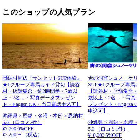
このショップの人気プラン
恩納村周辺『サンセットSUP体験』
青の洞窟シュノーケリ
★1グループ専属ガイド貸切【読谷
SUP★1グループ専属
村・店舗集合・約2時間半・7歳以
【読谷村・店舗集合・約
上・2名～・写真データプレゼン
歳以上・2名～・写真
ト・English OK・当日電話申込可】
プレゼント・English
申込可】
沖縄県 > 恩納・名護・本部 > 恩納村
5.0
（口コミ3件）
沖縄県 > 恩納・名護・
¥7,700
6%OFF
5.0
（口コミ1件）
¥7,200〜
（税込）
¥10,000
5%OFF