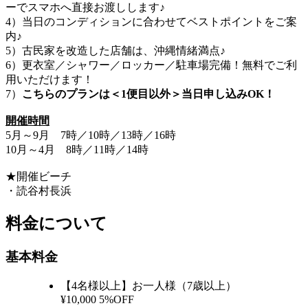
ーでスマホへ直接お渡しします♪
4）当日のコンディションに合わせてベストポイントをご案
内♪
5）古民家を改造した店舗は、沖縄情緒満点♪
6）更衣室／シャワー／ロッカー／駐車場完備！無料でご利
用いただけます！
7）
こちらのプランは＜1便目以外＞当日申し込みOK！
開催時間
5月～9月 7時／10時／13時／16時
10月～4月 8時／11時／14時
★開催ビーチ
・読谷村長浜
料金について
基本料金
【4名様以上】お一人様（7歳以上）
¥10,000
5%OFF