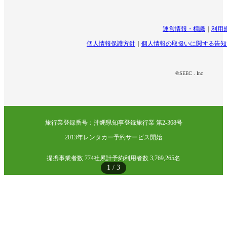
運営情報・標識
利用
個人情報保護方針
個人情報の取扱いに関する告知
©SEEC . Inc
旅行業登録番号：沖縄県知事登録旅行業 第2-368号
2013年レンタカー予約サービス開始
提携事業者数 774社
累計予約利用者数 3,769,265名
1
/
3