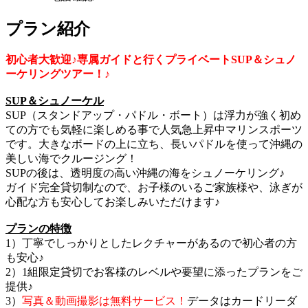
プラン紹介
初心者大歓迎♪専属ガイドと行くプライベートSUP＆シュノ
ーケリングツアー！♪
SUP＆シュノーケル
SUP（スタンドアップ・パドル・ボート）は浮力が強く初め
ての方でも気軽に楽しめる事で人気急上昇中マリンスポーツ
です。大きなボードの上に立ち、長いパドルを使って沖縄の
美しい海でクルージング！
SUPの後は、透明度の高い沖縄の海をシュノーケリング♪
ガイド完全貸切制なので、お子様のいるご家族様や、泳ぎが
心配な方も安心してお楽しみいただけます♪
プランの特徴
1）丁寧でしっかりとしたレクチャーがあるので初心者の方
も安心♪
2）1組限定貸切でお客様のレベルや要望に添ったプランをご
提供♪
3）
写真＆動画撮影は無料サービス！
データはカードリーダ