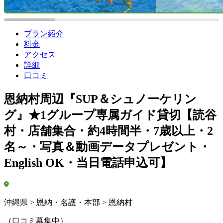
プラン紹介
料金
アクセス
詳細
口コミ
恩納村周辺『SUP＆シュノーケリン
グ』★1グループ専属ガイド貸切【読谷
村・店舗集合・約4時間半・7歳以上・2
名～・写真＆動画データプレゼント・
English OK・当日電話申込可】
沖縄県 > 恩納・名護・本部 > 恩納村
（口コミ募集中）