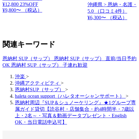
¥12,800
23%OFF
沖縄県 > 恩納・名護・
¥9,800〜
（税込）
5.0
（口コミ4件）
¥6,300〜
（税込）
関連キーワード
恩納村 SUP（サップ）
恩納村 SUP（サップ） 直前/当日予約
OK
恩納村 SUP（サップ） 子連れ歓迎
沖楽
>
沖縄アクティビティ
>
恩納村SUP（サップ）
>
haleta ocean support（ハレタオーシャンサポート）
>
恩納村周辺『SUP＆シュノーケリング』★1グループ専
属ガイド貸切【読谷村・店舗集合・約4時間半・7歳以
上・2名～・写真＆動画データプレゼント・English
OK・当日電話申込可】