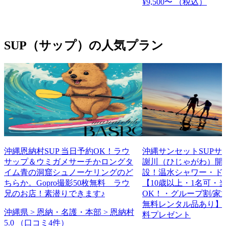
¥9,500〜
（税込）
SUP（サップ）の人気プラン
沖縄恩納村SUP 当日予約OK！ラウ
沖縄サンセットSUPサ
サップ＆ウミガメサーチかロングタ
謝川（ひじゃがわ）開
イム青の洞窟シュノーケリングのど
設！温水シャワー・ド
ちらか。Gopro撮影50枚無料 ラウ
【10歳以上・1名可・
兄のお店！素潜りできます♪
OK！・グループ割/家
無料レンタル品あり】
沖縄県 > 恩納・名護・本部 > 恩納村
料プレゼント
5.0
（口コミ4件）