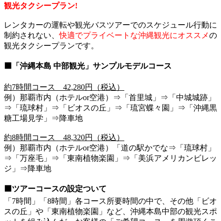
観光タクシープラン!
レンタカーの運転や観光バスツアーでのスケジュール行動に
制約されない、
快適でプライベートな沖縄観光にオススメ
の
観光タクシープランです。
⬛「沖縄本島 中部観光」サンプルモデルコース
約7時間コース 42,280円（税込）
例）那覇市内（ホテルor空港）⇒「首里城」⇒「中城城跡」
⇒「琉球村」⇒「ビオスの丘」⇒「琉宮蝶々園」⇒「沖縄黒
糖工場見学」⇒降車地
約8時間コース 48,320円（税込）
例）那覇市内（ホテルor空港）「道の駅かでな⇒「琉球村」
⇒「万座毛」⇒「東南植物楽園」⇒「美浜アメリカンビレッ
ジ」⇒降車地
⬛ツアーコースの設定ついて
「7時間」「8時間」各コース所要時間の中で、その他「ビオ
スの丘」や「東南植物楽園」など、沖縄本島中部の観光スポ