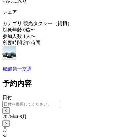
お気に入り
シェア
カテゴリ
観光タクシー（貸切）
対象年齢
0歳〜
参加人数
1人〜
所要時間
約7時間
那覇第一交通
予約内容
日付
<
2026年08月
>
月
火