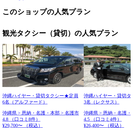
このショップの人気プラン
観光タクシー（貸切）の人気プラン
沖縄ハイヤー・貸切タクシー★定員
沖縄ハイヤー・貸切タ
6名（アルファード）
3名（レクサス）
沖縄県 > 恩納・名護・本部 > 名護市
沖縄県 > 恩納・名護・
4.8
（口コミ8件）
4.5
（口コミ4件）
¥29,700〜
（税込）
¥26,400〜
（税込）