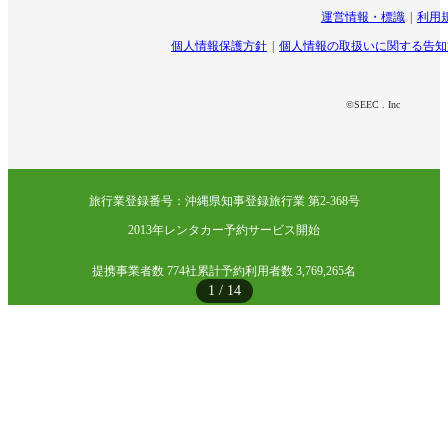
運営情報・標識
利用
個人情報保護方針
個人情報の取扱いに関する告知
©SEEC . Inc
旅行業登録番号：沖縄県知事登録旅行業 第2-368号
2013年レンタカー予約サービス開始
提携事業者数 774社
累計予約利用者数 3,769,265名
1
/
14