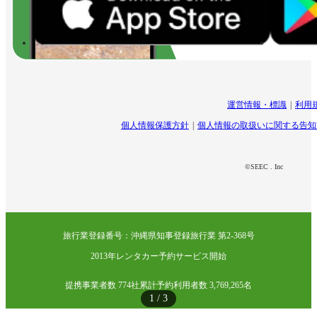
運営情報・標識
利用
個人情報保護方針
個人情報の取扱いに関する告知
©SEEC . Inc
旅行業登録番号：沖縄県知事登録旅行業 第2-368号
2013年レンタカー予約サービス開始
提携事業者数 774社
累計予約利用者数 3,769,265名
1
/
3