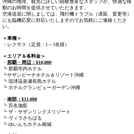
沖縄の地理、観光に詳しい経験豊富なスタッフが、快適な移
動のお時間を提供させていただきます。
空港送迎に関しましては、飛行機トラブル（遅延、変更等）
にも臨機応変に対応いたしますのでお気軽にご連絡くださ
い。
＜車種＞
・レクサス（定員：1～3名様）
＜エリア＆各料金＞
・
那覇・周辺：¥10,000
┗ 那覇市内ホテル
┗サザンビーチホテル＆リゾート沖縄
┗ 琉球温泉瀬長島ホテル
┗ ホテルグランビューガーデン沖縄
・
南部：¥11,000
┗ 百名伽藍
┗ ザ・サザンリンクスリゾート
┗ ヴィラさちばる
┗ ゆいんちホテル南城