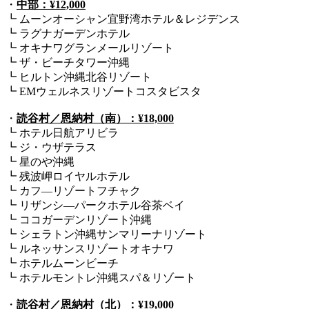
・
中部：¥12,000
┗ ムーンオーシャン宜野湾ホテル＆レジデンス
┗ ラグナガーデンホテル
┗ オキナワグランメールリゾート
┗ ザ・ビーチタワー沖縄
┗ ヒルトン沖縄北谷リゾート
┗ EMウェルネスリゾートコスタビスタ
・
読谷村／恩納村（南）：¥18,000
┗ ホテル日航アリビラ
┗ ジ・ウザテラス
┗ 星のや沖縄
┗ 残波岬ロイヤルホテル
┗ カフ―リゾートフチャク
┗ リザンシ―パークホテル谷茶ベイ
┗ ココガーデンリゾート沖縄
┗ シェラトン沖縄サンマリーナリゾート
┗ ルネッサンスリゾートオキナワ
┗ ホテルムーンビーチ
┗ ホテルモントレ沖縄スパ＆リゾート
・
読谷村／恩納村（北）：¥19,000