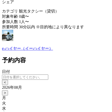
シェア
カテゴリ
観光タクシー（貸切）
対象年齢
0歳〜
参加人数
1人〜
所要時間
30分以内 ※目的地により異なります
e-ハイヤー（イーハイヤー）
予約内容
日付
<
2026年08月
>
月
火
水