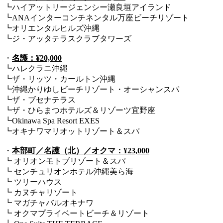
┗ハイアットリージェンシー瀬良垣アイランド
┗ANAインターコンチネンタル万座ビーチリゾート
┗オリエンタルヒルズ沖縄
┗ジ・アッタテラスクラブタワーズ
・
名護：¥20,000
┗ハレクラニ沖縄
┗ザ・リッツ・カールトン沖縄
┗沖縄かりゆしビーチリゾート・オーシャンスパ
┗ザ・ブセナテラス
┗ザ・ひらまつホテルズ＆リゾーツ宜野座
┗Okinawa Spa Resort EXES
┗オキナワマリオットリゾート＆スパ
・
本部町／名護（北）／オクマ：¥23,000
┗ オリオンモトブリゾート＆スパ
┗ センチュリオンホテル沖縄美ら海
┗ ツリーハウス
┗ カヌチャリゾート
┗ マガチャバルオキナワ
┗ オクマプライベートビーチ＆リゾート