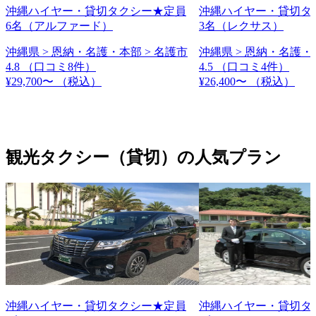
沖縄ハイヤー・貸切タクシー★定員
沖縄ハイヤー・貸切タ
6名（アルファード）
3名（レクサス）
沖縄県 > 恩納・名護・本部 > 名護市
沖縄県 > 恩納・名護・
4.8
（口コミ8件）
4.5
（口コミ4件）
¥29,700〜
（税込）
¥26,400〜
（税込）
観光タクシー（貸切）の人気プラン
沖縄ハイヤー・貸切タクシー★定員
沖縄ハイヤー・貸切タ