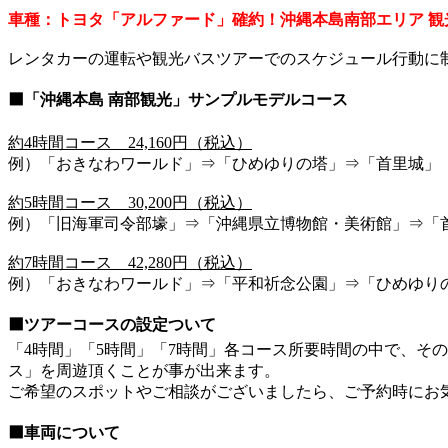
車種：トヨタ「アルファード」確約！沖縄本島南部エリア 観
レンタカーの運転や観光バスツアーでのスケジュール行動に
⬛「沖縄本島 南部観光」サンプルモデルコース
約4時間コース 24,160円（税込）
例）「おきなわワールド」⇒「ひめゆりの塔」⇒「首里城」
約5時間コース 30,200円（税込）
例）「旧海軍司令部壕」⇒「沖縄県立博物館・美術館」⇒「
約7時間コース 42,280円（税込）
例）「おきなわワールド」⇒「平和祈念公園」⇒「ひめゆり
⬛ツアーコースの設定ついて
「4時間」「5時間」「7時間」各コース所要時間の中で、そ
ス」を周遊頂くことが事が出来ます。
ご希望のスポットやご相談がございましたら、ご予約時にお
⬛車両について