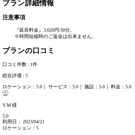
プラン詳細情報
注意事項
『延長料金』3,020円/30分。
※時間短縮時のご返金は出来ません。
プランの口コミ
口コミ件数 :
1件
総合評価 :
5
ロケーション：
5.0｜
サービス：
5.0｜
施設：
5.0｜
料金：
5.0
Y.M 様
5.0
利用日： 2023/04/21
ロケーション：5