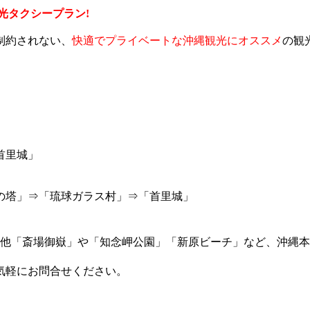
光タクシープラン!
制約されない、
快適でプライベートな沖縄観光にオススメ
の観
首里城」
の塔」⇒「琉球ガラス村」⇒「首里城」
の他「斎場御嶽」や「知念岬公園」「新原ビーチ」など、沖縄
気軽にお問合せください。