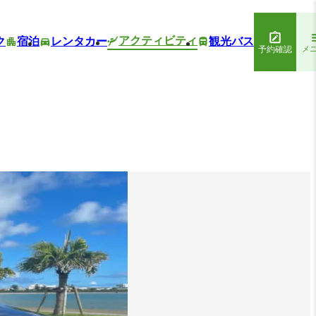
アクティビティ
ク
宿泊
レンタカー
観光バス
予約確認
メ