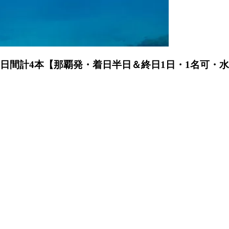
2日間計4本【那覇発・着日半日＆終日1日・1名可