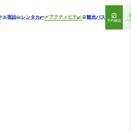
アクティビティ
ク
宿泊
レンタカー
観光バス
予約確認
メ