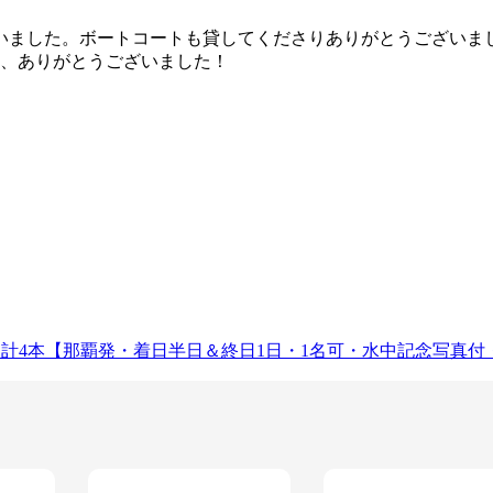
いました。ボートコートも貸してくださりありがとうございま
り、ありがとうございました！
間計4本【那覇発・着日半日＆終日1日・1名可・水中記念写真