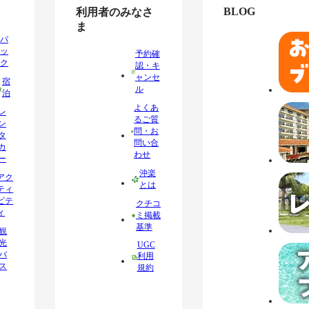
BLOG
利用者のみなさ
ま
パ
ッ
予約確
ク
認・キ
ャンセ
宿
ル
泊
よくあ
レ
るご質
ン
問・お
タ
問い合
カ
わせ
ー
沖楽
アク
とは
ティ
ビテ
クチコ
ィ
ミ掲載
基準
観
光
UGC
バ
利用
ス
規約