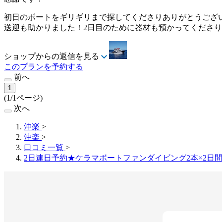
初日のボートをギリギリまで探してくださりありがとうござ
送迎も助かりました！2日目のために器材も預かってくださ
ショップからの返信を見る
このプランを予約する
前へ
1
(1/1ページ)
次へ
沖楽
>
沖楽
>
口コミ一覧
>
2日連日予約★ケラマボートファンダイビング2本×2日