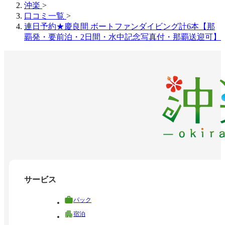
沖楽
>
口コミ一覧
>
連日予約★慶良間 ボートファンダイビング計6本【那
覇発・要前泊・2日間・水中記念写真付・那覇送迎可】
サービス
パック
宿泊