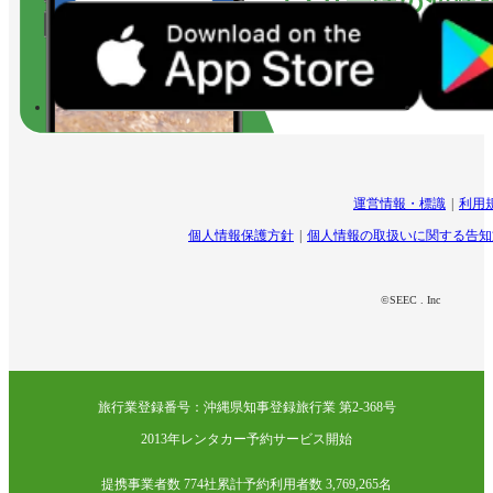
運営情報・標識
利用
個人情報保護方針
個人情報の取扱いに関する告知
©SEEC . Inc
旅行業登録番号：沖縄県知事登録旅行業 第2-368号
2013年レンタカー予約サービス開始
提携事業者数 774社
累計予約利用者数 3,769,265名