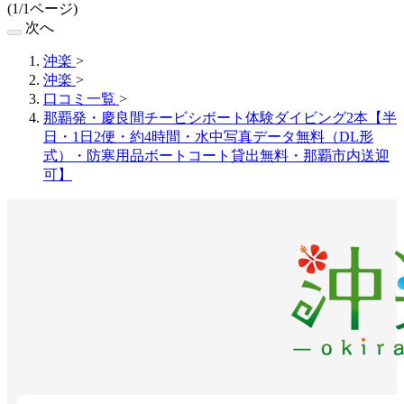
(1/1ページ)
次へ
沖楽
>
沖楽
>
口コミ一覧
>
那覇発・慶良間チービシボート体験ダイビング2本【半
日・1日2便・約4時間・水中写真データ無料（DL形
式）・防寒用品ボートコート貸出無料・那覇市内送迎
可】