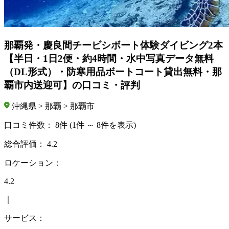
那覇発・慶良間チービシボート体験ダイビング2本
【半日・1日2便・約4時間・水中写真データ無料
（DL形式）・防寒用品ボートコート貸出無料・那
覇市内送迎可】の口コミ・評判
沖縄県 > 那覇 > 那覇市
口コミ件数：
8件
(1件 ～ 8件を表示)
総合評価：
4.2
ロケーション：
4.2
｜
サービス：