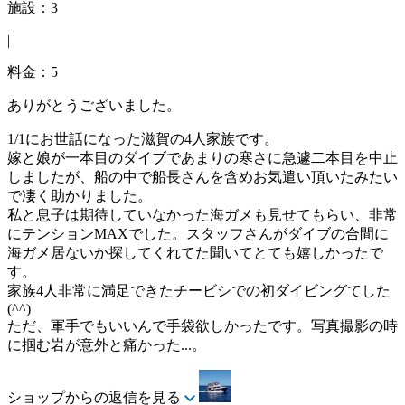
施設：3
|
料金：5
ありがとうございました。
1/1にお世話になった滋賀の4人家族です。
嫁と娘が一本目のダイブであまりの寒さに急遽二本目を中止
しましたが、船の中で船長さんを含めお気遣い頂いたみたい
で凄く助かりました。
私と息子は期待していなかった海ガメも見せてもらい、非常
にテンションMAXでした。スタッフさんがダイブの合間に
海ガメ居ないか探してくれてた聞いてとても嬉しかったで
す。
家族4人非常に満足できたチービシでの初ダイビングてした
(^^)
ただ、軍手でもいいんで手袋欲しかったです。写真撮影の時
に掴む岩が意外と痛かった...。
ショップからの返信を見る