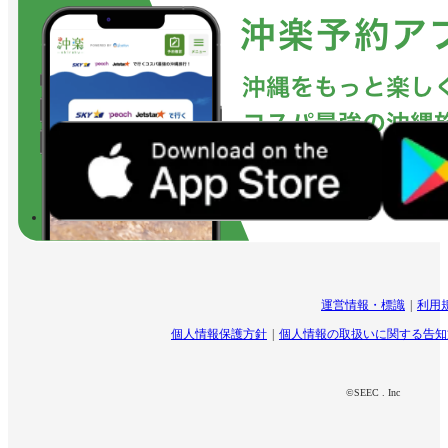
運営情報・標識
利用
個人情報保護方針
個人情報の取扱いに関する告知
©SEEC . Inc