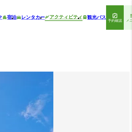
アクティビティ
ク
宿泊
レンタカー
観光バス
予約確認
メ