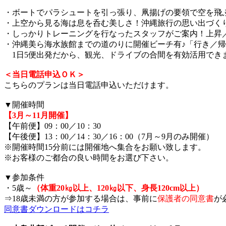
・ボートでパラシュートを引っ張り、凧揚げの要領で空を飛
・上空から見る海は息を呑む美しさ！沖縄旅行の思い出づく
・しっかりトレーニングを行なったスタッフがご案内！上昇
・沖縄美ら海水族館までの道のりに開催ビーチ有♪「行き／帰
1日5便出発だから、観光、ドライブの合間を有効活用でき
＜当日電話申込ＯＫ＞
こちらのプランは当日電話申込いただけます。
▼開催時間
【3月～11月開催】
【午前便】09：00／10：30
【午後便】13：00／14：30／16：00（7月～9月のみ開催）
※開催時間15分前には開催地へ集合をお願い致します。
※お客様のご都合の良い時間をお選び下さい。
▼参加条件
・5歳～
（体重20㎏以上、120㎏以下、身長120cm以上）
⇒18歳未満の方が参加する場合は、事前に
保護者の同意書
が
同意書ダウンロードはコチラ