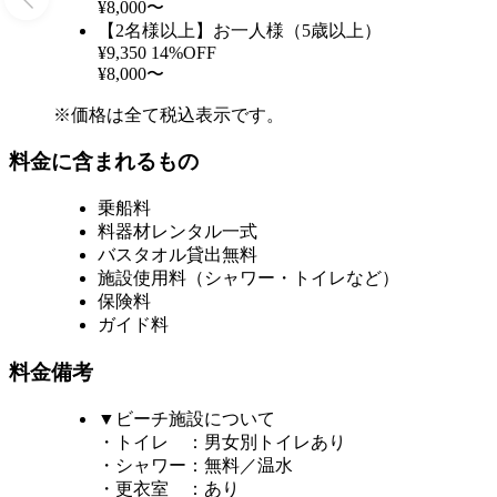
¥8,000〜
【2名様以上】お一人様（5歳以上）
¥9,350
14%OFF
¥8,000〜
※価格は全て税込表示です。
料金に含まれるもの
乗船料
料器材レンタル一式
バスタオル貸出無料
施設使用料（シャワー・トイレなど）
保険料
ガイド料
料金備考
▼ビーチ施設について
・トイレ ：男女別トイレあり
・シャワー：無料／温水
・更衣室 ：あり