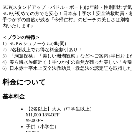
SUP(スタンドアップ・パドル・ボート)は年齢・性別問わ
SUPが初めての方でも安心！日本赤十字水上安全法救助員・
手つかずの自然が残る「今帰仁村」のビーチの美しさは別格
内いたします♪
＜プランの特徴＞
1）SUP＆シュノーケル(3時間)
2）2名様以上でお得な料金割引あり！
3）「洞窟探検」「美しい珊瑚観察」などへご案内♪半日おま
4）美ら海水族館近く！手つかずの自然が残った美しい「今
6）日本赤十字水上安全法救助員・救急法の認定証を取得し
料金について
基本料金
【2名以上】大人（中学生以上）
¥11,000
18%OFF
¥9,000〜
子供（小学生）