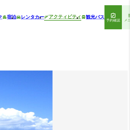
アクティビティ
ク
宿泊
レンタカー
観光バス
予約確認
メ