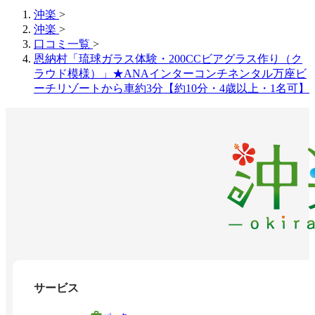
沖楽
>
沖楽
>
口コミ一覧
>
恩納村「琉球ガラス体験・200CCビアグラス作り（ク
ラウド模様）」★ANAインターコンチネンタル万座ビ
ーチリゾートから車約3分【約10分・4歳以上・1名可】
サービス