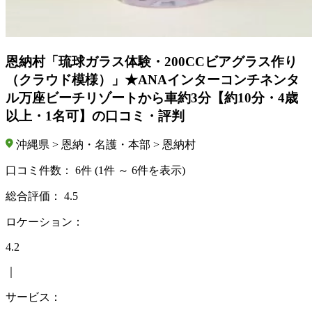
恩納村「琉球ガラス体験・200CCビアグラス作り
（クラウド模様）」★ANAインターコンチネンタ
ル万座ビーチリゾートから車約3分【約10分・4歳
以上・1名可】の口コミ・評判
沖縄県 > 恩納・名護・本部 > 恩納村
口コミ件数：
6件
(1件 ～ 6件を表示)
総合評価：
4.5
ロケーション：
4.2
｜
サービス：