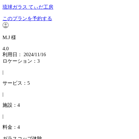
琉球ガラス てぃだ工房
このプランを予約する
M.J 様
4.0
利用日： 2024/11/16
ロケーション：3
|
サービス：5
|
施設：4
|
料金：4
ガラスコップ体験