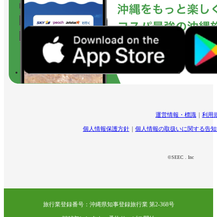
運営情報・標識
利用
個人情報保護方針
個人情報の取扱いに関する告知
©SEEC . Inc
旅行業登録番号：沖縄県知事登録旅行業 第2-368号